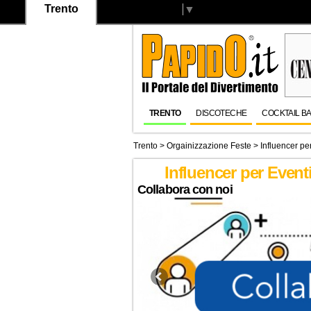
Trento
Select Language
▼
TRENTO
DISCOTECHE
COCKTAIL B
Trento
> Orgainizzazione Feste > Influencer per 
Influencer per Eventi
Collabora con noi