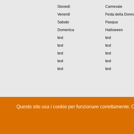
Giovedì
Carnevale
Venerdì
Festa della Donn
Sabato
Pasqua
Domenica
Halloween
test
test
test
test
test
test
test
test
test
test
Questo sito usa i cookie per funzionare correttamente. 