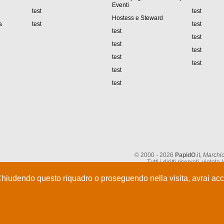
Eventi
test
test
Hostess e Steward
a
test
test
test
test
test
test
test
test
test
test
© 2000 - 2026
PapidO
.it,
Marchio
Tutti i diritti riservati, vie
Chiudendo questo riquadro o proseguendo nella visita, avrai acce