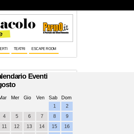
ERTI
TEATRI
ESCAPE ROOM
lendario Eventi
gosto
Mar
Mer
Gio
Ven
Sab
Dom
1
2
4
5
6
7
8
9
11
12
13
14
15
16