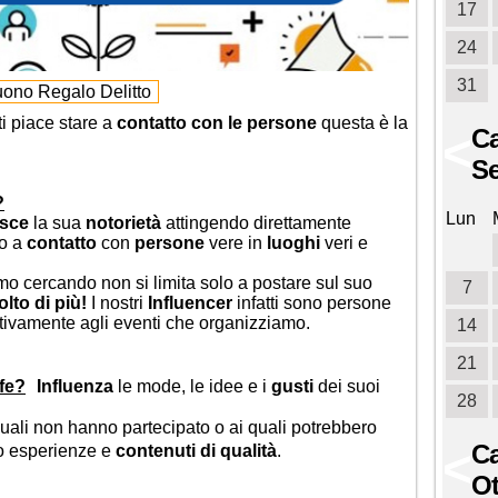
17
24
31
ono Regalo Delitto
ti piace stare a
contatto con le persone
questa è la
Ca
<
Se
?
Lun
esce
la sua
notorietà
attingendo direttamente
do a
contatto
con
persone
vere in
luoghi
veri e
amo cercando non si limita solo a postare sul suo
7
lto di più!
I nostri
Influencer
infatti sono persone
tivamente agli eventi che organizziamo.
14
21
ife?
Influenza
le mode, le idee e i
gusti
dei suoi
28
quali non hanno partecipato o ai quali potrebbero
Ca
<
o esperienze e
contenuti di qualità
.
Ot