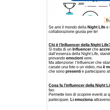
Bu
Se ami il mondo della
Night Life
e 
collaborazione giusta per te!
Chi è l’Influencer della Night Life
Si tratta di un
Influencer
che
accr
dall’essenza della Night Life, stan
provando
emozioni
vere.
Ma attenzione: l’Influencer che sti
canale una foto o un video, ma
è mo
che sono
presenti
e partecipano at
Cosa fa l’influencer della Night L
fan.
Permette loro di scoprire eventi ai 
partecipare.
Li emoziona
attravers