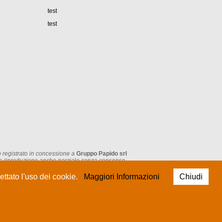
test
test
 registrato in concessione a
Gruppo Papido srl
tata la riproduzione anche parziale senza consenso.
ttato l'uso dei cookie.
Maggiori Informazioni
Chiudi
P.IVA: IT 05474930962