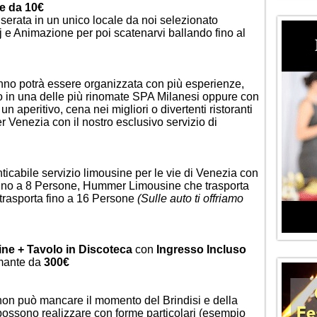
e da 10€
 serata in un unico locale da noi selezionato
Dj e Animazione per poi scatenarvi ballando fino al
no potrà essere organizzata con più esperienze,
 in una delle più rinomate SPA Milanesi oppure con
n aperitivo, cena nei migliori o divertenti ristoranti
 Venezia con il nostro esclusivo servizio di
icabile servizio limousine per le vie di Venezia con
fino a 8 Persone,
Hummer Limousine
che trasporta
trasporta fino a 16 Persone
(Sulle auto ti offriamo
ne + Tavolo in Discoteca
con
Ingresso Incluso
umante da
300€
n può mancare il momento del Brindisi e della
i possono realizzare con forme particolari (esempio