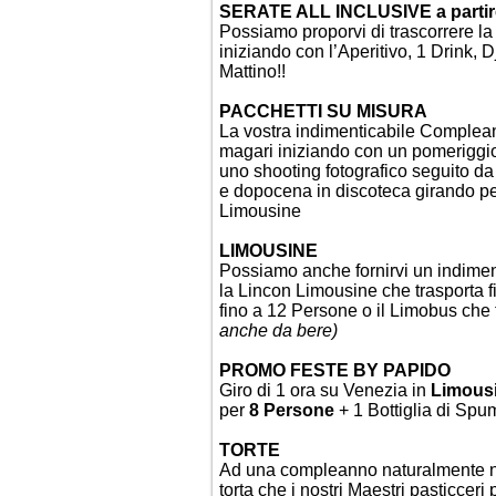
SERATE ALL INCLUSIVE a partir
Possiamo proporvi di trascorrere la
iniziando con l’Aperitivo, 1 Drink, 
Mattino!!
PACCHETTI SU MISURA
La vostra indimenticabile Complean
magari iniziando con un pomeriggio
uno shooting fotografico seguito da u
e dopocena in discoteca girando per
Limousine
LIMOUSINE
Possiamo anche fornirvi un indiment
la
Lincon Limousine
che trasporta 
fino a 12 Persone o il
Limobus
che 
anche da bere)
PROMO FESTE BY PAPIDO
Giro di 1 ora su Venezia in
Limousi
per
8 Persone
+ 1 Bottiglia di Sp
TORTE
Ad una compleanno naturalmente no
torta che i nostri Maestri pasticcer