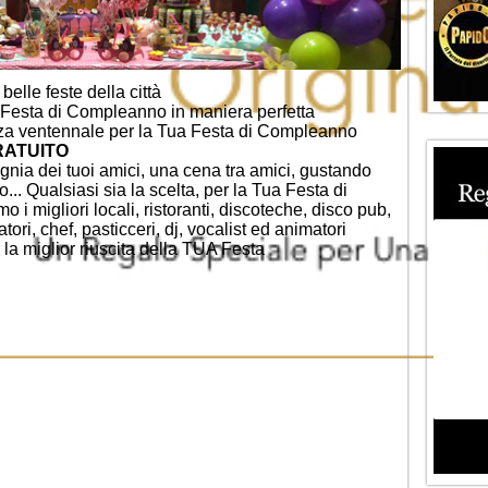
elle feste della città
 Festa di Compleanno in maniera perfetta
nza ventennale per la Tua Festa di Compleanno
GRATUITO
nia dei tuoi amici, una cena tra amici, gustando
no... Qualsiasi sia la scelta, per la Tua Festa di
 migliori locali, ristoranti, discoteche, disco pub,
ori, chef, pasticceri, dj, vocalist ed animatori
 la miglior riuscita della TUA Festa