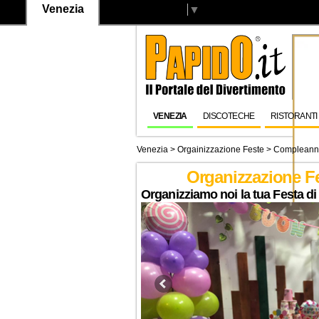
Venezia
Select Language
▼
VENEZIA
DISCOTECHE
RISTORANTI
Venezia
> Orgainizzazione Feste > Complean
Organizzazione F
Organizziamo noi la tua Festa d