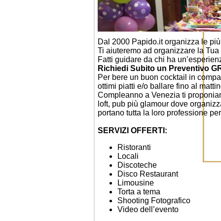
Dal 2000 Papido.it organizza le più b
Ti aiuteremo ad organizzare la Tua
Fatti guidare da chi ha un’esperie
Richiedi Subito un Preventivo 
Per bere un buon cocktail in compag
ottimi piatti e/o ballare fino al matti
Compleanno a Venezia ti proponiamo i
loft, pub più glamour dove organizzat
portano tutta la loro professione per
SERVIZI OFFERTI:
Ristoranti
Locali
Discoteche
Disco Restaurant
Limousine
Torta a tema
Shooting Fotografico
Video dell’evento