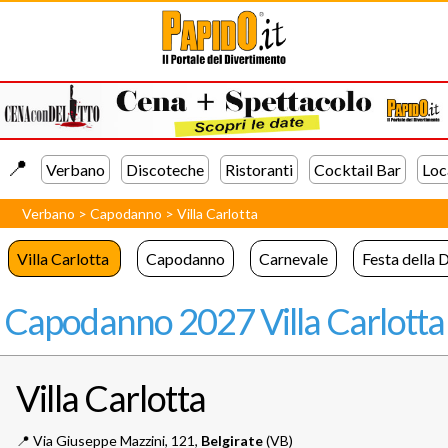
📍️
Verbano
Discoteche
Ristoranti
Cocktail Bar
Loc
Verbano
>
Capodanno
>
Villa Carlotta
Villa Carlotta
Capodanno
Carnevale
Festa della 
Capodanno 2027 Villa Carlotta
Villa Carlotta
📍️
Via Giuseppe Mazzini, 121,
Belgirate
(VB)