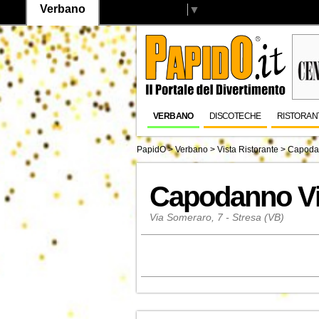
Verbano
Select Language
▼
VERBANO
DISCOTECHE
RISTORAN
PapidO
>
Verbano
>
Vista Ristorante
>
Capoda
Capodanno Vi
Via Someraro, 7 - Stresa (VB)