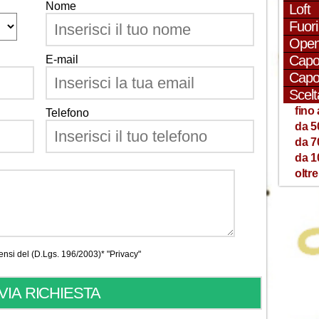
Nome
Loft
Fuor
Open
Capo
E-mail
Capo
Scelt
fino 
Telefono
da 5
da 7
da 1
oltre
 sensi del (D.Lgs. 196/2003)*
"Privacy"