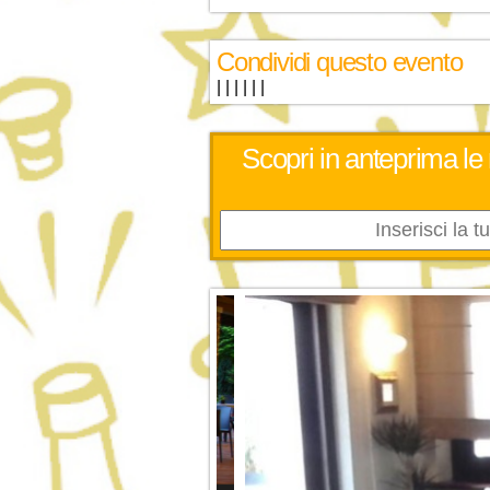
Condividi questo evento
|
|
|
|
|
|
Scopri in anteprima le