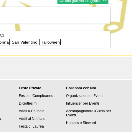
Vai alla galleria fotografica >>
sa
Donna
San Valentino
Halloween
Feste Private
Collabora con Noi
Feste di Compleanno
Organizzatore di Eventi
Diciottesimi
Influencer per Eventi
Addii a Celibato
Accompagnatore /Guida per
Eventi
a
Addii al Nubilato
Hostess e Steward
Festa di Laurea