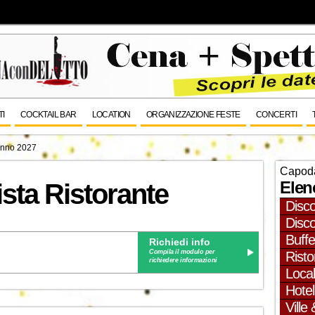
TI
COCKTAIL BAR
LOCATION
ORGANIZZAZIONE FESTE
CONCERTI
nno 2027
Capod
Elen
sta Ristorante
Disc
Disc
Buffe
Richiedi info
Compila il modulo per
Risto
richiedere informazioni
Local
Hotel
Ville 