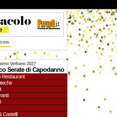
TEATRI
anno Verbano 2027
co Serate di Capodanno
o Restaurant
oteche
t
ranti
i
& Castelli