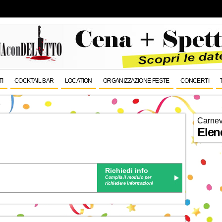
TI
COCKTAIL BAR
LOCATION
ORGANIZZAZIONE FESTE
CONCERTI
o
Carnev
Elen
Richiedi info
Compila il modulo per
richiedere informazioni