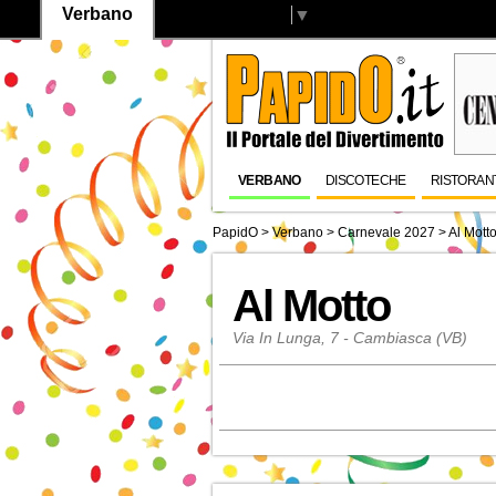
Verbano
Select Language
▼
VERBANO
DISCOTECHE
RISTORAN
PapidO
>
Verbano
>
Carnevale 2027
>
Al Mott
Al Motto
Via In Lunga, 7 - Cambiasca (VB)