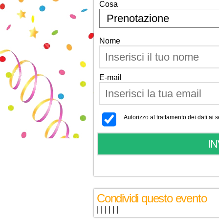
Cosa
Nome
E-mail
Autorizzo al trattamento dei dati ai
Condividi questo evento
|
|
|
|
|
|