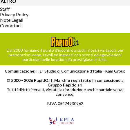
ALTRO
Staff
Privacy Policy
Note Legali
Contattaci
Dal 2000 forniamo il punto d’incontro a tutti i nostri visitatori, per
prenotazioni cene, tavoli ed ingressi con sconti ed agevolazioni
particolari nelle location più prestigiose d’Italia.
Comunicazione:
Il 1° Studio di Comunicazione d'Italia -
Kam Group
© 2000 - 2026 PapidO.it, Marchio registrato in concessione a
Gruppo Papido srl
Tutti i diritti riservati, vietata la riproduzione anche parziale senza
consenso.
P.IVA 05474930962