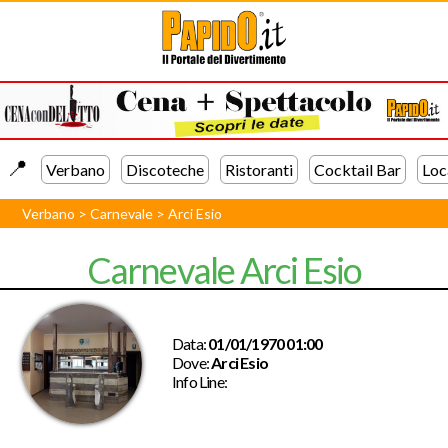
📍️
Verbano
Discoteche
Ristoranti
Cocktail Bar
Loc
Verbano
>
Carnevale
>
Arci Esio
Carnevale Arci Esio
Data:
01/01/1970 01:00
Dove:
Arci Esio
Info Line: