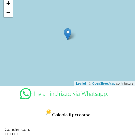
+
−
Leaflet
| ©
OpenStreetMap
contributors
Calcola il percorso
Condivi con:
|
|
|
|
|
|