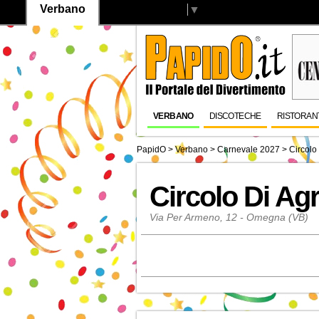
Verbano
Select Language
▼
VERBANO
DISCOTECHE
RISTORAN
PapidO
>
Verbano
>
Carnevale 2027
>
Circolo
Circolo Di Ag
Via Per Armeno, 12 - Omegna (VB)