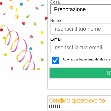
Cosa
Nome
E-mail
Autorizzo al trattamento dei dati ai
Condividi questo evento
|
|
|
|
|
|