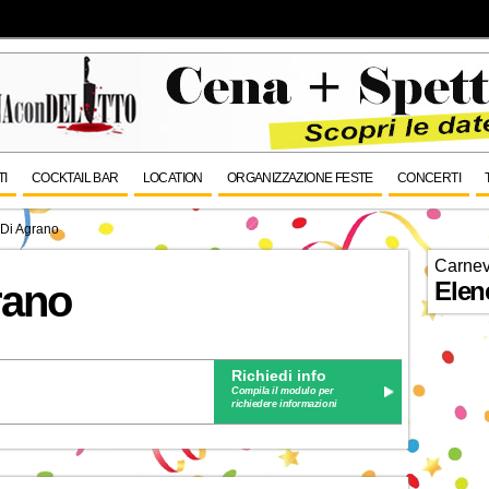
TI
COCKTAIL BAR
LOCATION
ORGANIZZAZIONE FESTE
CONCERTI
 Di Agrano
Carnev
Elen
rano
Richiedi info
Compila il modulo per
richiedere informazioni