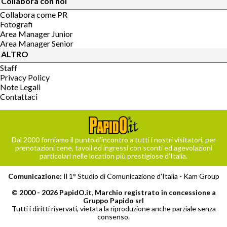
Collabora con noi
Collabora come PR
Fotografi
Area Manager Junior
Area Manager Senior
ALTRO
Staff
Privacy Policy
Note Legali
Contattaci
Dal 2000 forniamo il punto d’incontro a tutti i nostri visitatori, per
prenotazioni cene, tavoli ed ingressi con sconti ed agevolazioni
particolari nelle location più prestigiose d’Italia.
Comunicazione:
Il 1° Studio di Comunicazione d'Italia -
Kam Group
© 2000 - 2026 PapidO.it, Marchio registrato in concessione a
Gruppo Papido srl
Tutti i diritti riservati, vietata la riproduzione anche parziale senza
consenso.