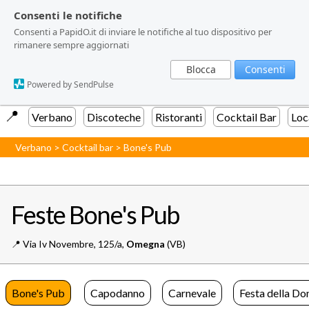
Consenti le notifiche
Consenti le notifiche
Consenti a PapidO.it di inviare le notifiche al tuo dispositivo per
Consenti a PapidO.it di inviare le notifiche al tuo dispositivo per
rimanere sempre aggiornati
rimanere sempre aggiornati
Blocca
Blocca
Consenti
Consenti
Powered by SendPulse
Powered by SendPulse
📍️
Verbano
Discoteche
Ristoranti
Cocktail Bar
Loc
Verbano
>
Cocktail bar
>
Bone's Pub
Feste Bone's Pub
📍️
Via Iv Novembre, 125/a,
Omegna
(VB)
Bone's Pub
Capodanno
Carnevale
Festa della Do