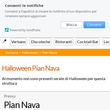
Consenti le notifiche
Consenti le notifiche
Consenti a PapidO.it di inviare le notifiche al tuo dispositivo per
Consenti a PapidO.it di inviare le notifiche al tuo dispositivo per
rimanere sempre aggiornati
rimanere sempre aggiornati
Blocca
Blocca
Consenti
Consenti
Powered by SendPulse
Powered by SendPulse
📍️
Verbano
Discoteche
Ristoranti
Cocktail Bar
Loc
Verbano
>
Halloween
>
Pian Nava
Halloween Pian Nava
Al momento non sono presenti serate di Halloween per questa
struttura
Presso
Pian Nava