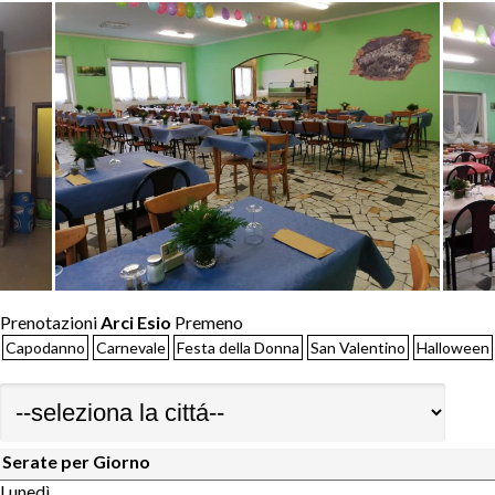
Prenotazioni
Arci Esio
Premeno
Capodanno
Carnevale
Festa della Donna
San Valentino
Halloween
Serate per Giorno
Lunedì