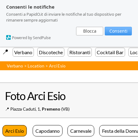
Consenti le notifiche
Consenti le notifiche
Consenti a PapidO.it di inviare le notifiche al tuo dispositivo per
Consenti a PapidO.it di inviare le notifiche al tuo dispositivo per
rimanere sempre aggiornati
rimanere sempre aggiornati
Blocca
Blocca
Consenti
Consenti
Powered by SendPulse
Powered by SendPulse
📍️
Verbano
Discoteche
Ristoranti
Cocktail Bar
Loc
Verbano
>
Location
>
Arci Esio
Foto Arci Esio
📍️
Piazza Caduti, 1,
Premeno
(VB)
Arci Esio
Capodanno
Carnevale
Festa della Donn