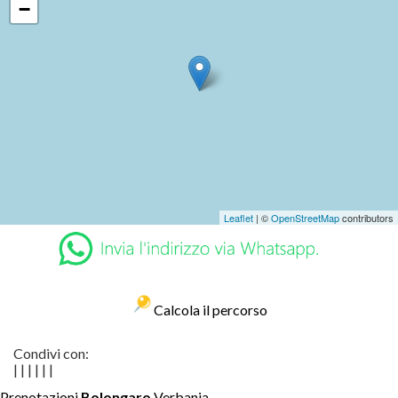
−
Leaflet
| ©
OpenStreetMap
contributors
Calcola il percorso
Condivi con:
|
|
|
|
|
|
Prenotazioni
Bolongaro
Verbania