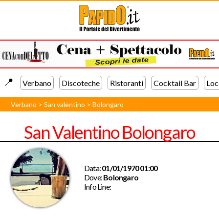
📍️
Verbano
Discoteche
Ristoranti
Cocktail Bar
Loc
Verbano
>
San valentino
>
Bolongaro
San Valentino Bolongaro
Data:
01/01/1970 01:00
Dove:
Bolongaro
Info Line: