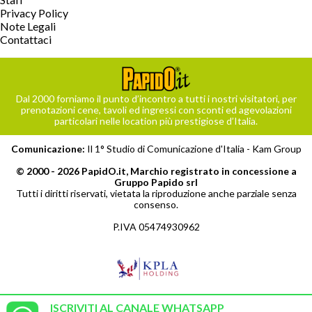
Privacy Policy
Note Legali
Contattaci
Dal 2000 forniamo il punto d’incontro a tutti i nostri visitatori, per
prenotazioni cene, tavoli ed ingressi con sconti ed agevolazioni
particolari nelle location più prestigiose d’Italia.
Comunicazione:
Il 1° Studio di Comunicazione d'Italia -
Kam Group
© 2000 - 2026 PapidO.it, Marchio registrato in concessione a
Gruppo Papido srl
Tutti i diritti riservati, vietata la riproduzione anche parziale senza
consenso.
P.IVA 05474930962
ISCRIVITI AL CANALE WHATSAPP