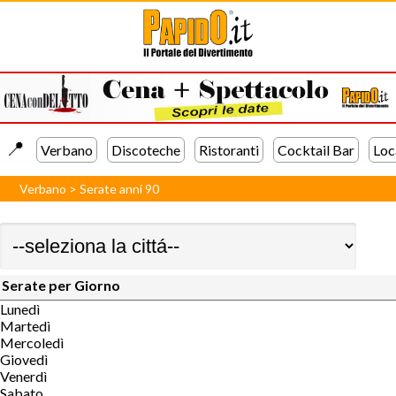
📍️
Verbano
Discoteche
Ristoranti
Cocktail Bar
Loc
Verbano
>
Serate anni 90
Serate per Giorno
Lunedì
Martedì
Mercoledì
Giovedì
Venerdì
Sabato