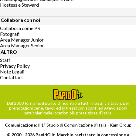
Hostess e Steward
Collabora con noi
Collabora come PR
Fotografi
Area Manager Junior
Area Manager Senior
ALTRO
Staff
Privacy Policy
Note Legali
Contattaci
Dal 2000 forniamo il punto d’incontro a tutti i nostri visitatori, per
prenotazioni cene, tavoli ed ingressi con sconti ed agevolazioni
particolari nelle location più prestigiose d’Italia.
Comunicazione:
Il 1° Studio di Comunicazione d'Italia -
Kam Group
© 2000 - 2026 PapidO.it, Marchio registrato in concessione a