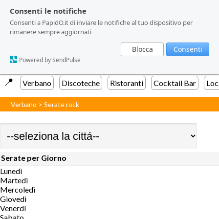
Consenti le notifiche
Consenti le notifiche
Consenti le notifiche
Consenti a PapidO.it di inviare le notifiche al tuo dispositivo per
Consenti a PapidO.it di inviare le notifiche al tuo dispositivo per
Consenti a PapidO.it di inviare le notifiche al tuo dispositivo per
rimanere sempre aggiornati
rimanere sempre aggiornati
rimanere sempre aggiornati
Blocca
Blocca
Blocca
Consenti
Consenti
Consenti
Powered by SendPulse
Powered by SendPulse
Powered by SendPulse
📍️
Verbano
Discoteche
Ristoranti
Cocktail Bar
Loc
Verbano
>
Serate rock
Serate per Giorno
Lunedì
Martedì
Mercoledì
Giovedì
Venerdì
Sabato