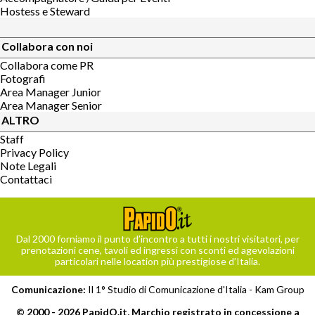
Hostess e Steward
Collabora con noi
Collabora come PR
Fotografi
Area Manager Junior
Area Manager Senior
ALTRO
Staff
Privacy Policy
Note Legali
Contattaci
Dal 2000 forniamo il punto d’incontro a tutti i nostri visitatori, per
prenotazioni cene, tavoli ed ingressi con sconti ed agevolazioni
particolari nelle location più prestigiose d’Italia.
Comunicazione:
Il 1° Studio di Comunicazione d'Italia -
Kam Group
© 2000 - 2026 PapidO.it, Marchio registrato in concessione a