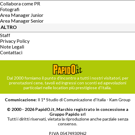
Collabora come PR
Fotografi
Area Manager Junior
Area Manager Senior
ALTRO
Staff
Privacy Policy
Note Legali
Contattaci
Dal 2000 forniamo il punto d’incontro a tutti i nostri visitatori, per
prenotazioni cene, tavoli ed ingressi con sconti ed agevolazioni
particolari nelle location più prestigiose d’Italia.
Comunicazione:
Il 1° Studio di Comunicazione d'Italia -
Kam Group
© 2000 - 2026 PapidO.it, Marchio registrato in concessione a
Gruppo Papido srl
Tutti i diritti riservati, vietata la riproduzione anche parziale senza
consenso.
P.IVA 05474930962