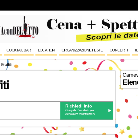
COCKTAIL BAR
LOCATION
ORGANIZZAZIONE FESTE
CONCERTI
T
Graffiti
Carnev
Elen
ti
Richiedi info
Compila il modulo per
richiedere informazioni