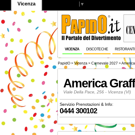
Vicenza
Select Language
▼
VICENZA
DISCOTECHE
RISTORANTI
PapidO
>
Vicenza
>
Carnevale 2027
>
America 
America Graffi
Viale Della Pace, 256 - Vicenza (VI)
Servizio Prenotazioni & Info:
0444 300102