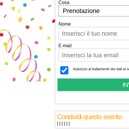
Cosa
Nome
E-mail
Autorizzo al trattamento dei dati ai
Condividi questo evento
|
|
|
|
|
|