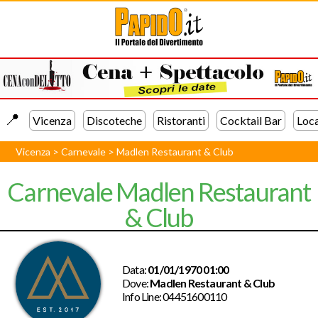
📍️
Vicenza
Discoteche
Ristoranti
Cocktail Bar
Loca
Vicenza
>
Carnevale
>
Madlen Restaurant & Club
Carnevale Madlen Restaurant
& Club
Data:
01/01/1970 01:00
Dove:
Madlen Restaurant & Club
Info Line:
04451600110