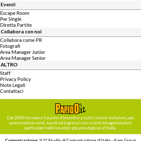
Eventi
Escape Room
Per Single
Diretta Partite
Collabora con noi
Collabora come PR
Fotografi
Area Manager Junior
Area Manager Senior
ALTRO
Staff
Privacy Policy
Note Legali
Contattaci
Dal 2000 forniamo il punto d’incontro a tutti i nostri visitatori, per
prenotazioni cene, tavoli ed ingressi con sconti ed agevolazioni
particolari nelle location più prestigiose d’Italia.
Comunicazione:
Il 1° Studio di Comunicazione d'Italia -
Kam Group