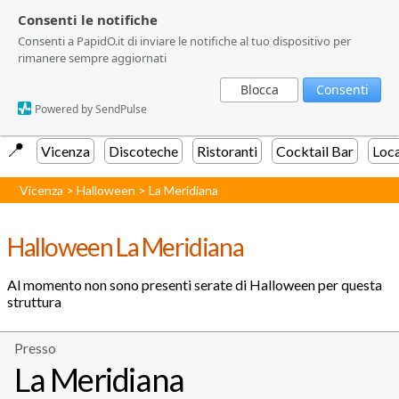
Consenti le notifiche
Consenti le notifiche
Consenti a PapidO.it di inviare le notifiche al tuo dispositivo per
Consenti a PapidO.it di inviare le notifiche al tuo dispositivo per
rimanere sempre aggiornati
rimanere sempre aggiornati
Blocca
Blocca
Consenti
Consenti
Powered by SendPulse
Powered by SendPulse
📍️
Vicenza
Discoteche
Ristoranti
Cocktail Bar
Loca
Vicenza
>
Halloween
>
La Meridiana
Halloween La Meridiana
Al momento non sono presenti serate di Halloween per questa
struttura
Presso
La Meridiana