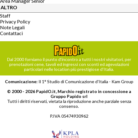
Area Manager Senior
ALTRO
Staff
Privacy Policy
Note Legali
Contattaci
Dal 2000 forniamo il punto d’incontro a tutti i nostri visitatori, per
prenotazioni cene, tavoli ed ingressi con sconti ed agevolazioni
particolari nelle location più prestigiose d’Italia.
Comunicazione:
Il 1° Studio di Comunicazione d'Italia -
Kam Group
© 2000 - 2026 PapidO.it, Marchio registrato in concessione a
Gruppo Papido srl
Tutti i diritti riservati, vietata la riproduzione anche parziale senza
consenso.
P.IVA 05474930962