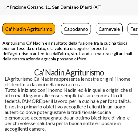
📍️
Frazione Gorzano, 11,
San Damiano D'asti
(AT)
Ca' Nadin Agriturismo
Capodanno
Carnevale
Fes
Agriturismo Ca' Nadin è il risultato della fusione fra la cucina tipica
piemontese da un lato, e la volontà di seguire i precetti
dell'agriturismo autentico dall'altro, sfruttando la natura e gli animali
della nostra azienda agricola possano offrire.
Ca' Nadin Agriturismo
L’Agriturismo Cà Nadin rappresenta le nostre origini, il nome
ci identifica da anni nella nostra terra.
Tutto è iniziato con il nonno Nadin, ed è in quelle origini che si
afferma il legame alle cose semplici vissute come atto di
fedeltà, l’AMORE per il lavoro, per la cucina e per l’ospitalità.
E’ nostro primario obiettivo accogliere i clienti in un luogo
autentico dove poter gustare la tradizionale cucina
piemontese, accompagnata da un ottimo bicchiere di vino, e
per chi volesse, salutarsi per la buona notte e riposare in
accoglienti camere.