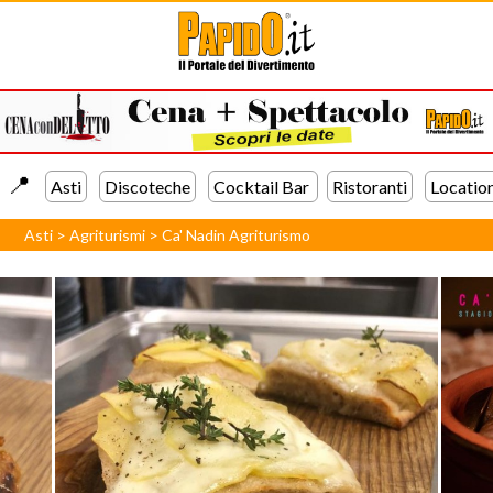
📍️
Asti
Discoteche
Cocktail Bar
Ristoranti
Locatio
Asti
>
Agriturismi
>
Ca' Nadin Agriturismo