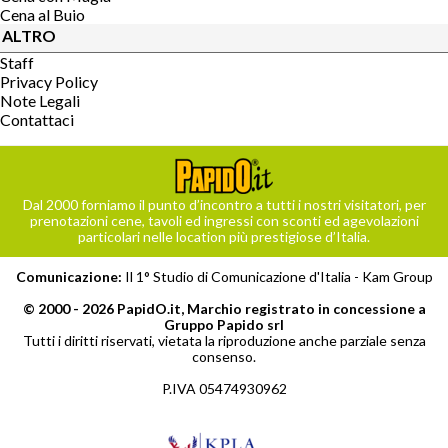
Cena al Buio
ALTRO
Staff
Privacy Policy
Note Legali
Contattaci
Dal 2000 forniamo il punto d’incontro a tutti i nostri visitatori, per
prenotazioni cene, tavoli ed ingressi con sconti ed agevolazioni
particolari nelle location più prestigiose d’Italia.
Comunicazione:
Il 1° Studio di Comunicazione d'Italia -
Kam Group
© 2000 - 2026 PapidO.it, Marchio registrato in concessione a
Gruppo Papido srl
Tutti i diritti riservati, vietata la riproduzione anche parziale senza
consenso.
P.IVA 05474930962