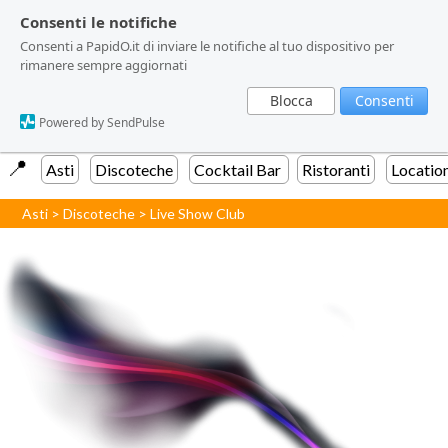
Consenti le notifiche
Consenti le notifiche
Consenti a PapidO.it di inviare le notifiche al tuo dispositivo per
Consenti a PapidO.it di inviare le notifiche al tuo dispositivo per
rimanere sempre aggiornati
rimanere sempre aggiornati
Blocca
Blocca
Consenti
Consenti
Powered by SendPulse
Powered by SendPulse
📍️
Asti
Discoteche
Cocktail Bar
Ristoranti
Locatio
Asti
>
Discoteche
>
Live Show Club