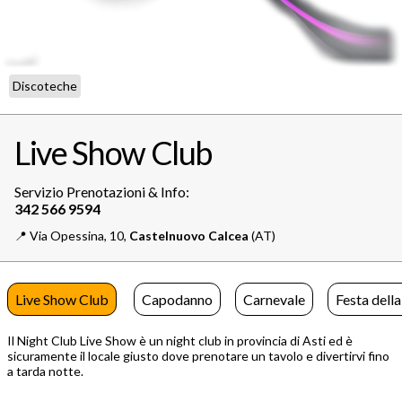
Discoteche
Live Show Club
Servizio Prenotazioni & Info:
📍️
Via Opessina, 10,
Castelnuovo Calcea
(AT)
Live Show Club
Capodanno
Carnevale
Festa dell
Il Night Club Live Show è un night club in provincia di Asti ed è
sicuramente il locale giusto dove prenotare un tavolo e divertirvi fino
a tarda notte.