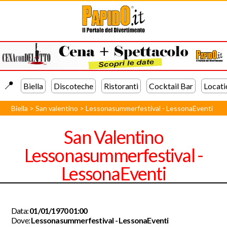
📍️
Biella
Discoteche
Ristoranti
Cocktail Bar
Locati
Biella
>
San valentino
>
Lessonasummerfestival - LessonaEventi
San Valentino
Lessonasummerfestival -
LessonaEventi
Data:
01/01/1970 01:00
Dove:
Lessonasummerfestival - LessonaEventi