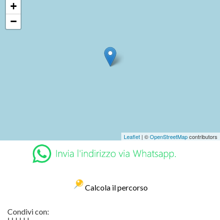
+
−
Leaflet
| ©
OpenStreetMap
contributors
Calcola il percorso
Condivi con: