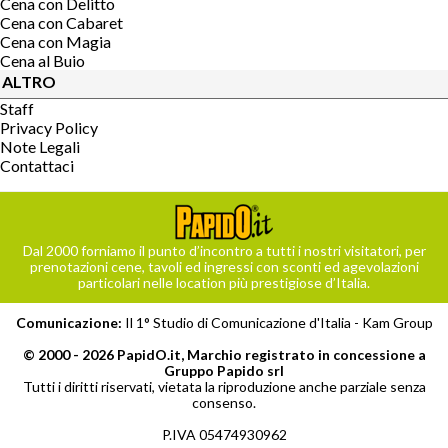
Cena con Delitto
Cena con Cabaret
Cena con Magia
Cena al Buio
ALTRO
Staff
Privacy Policy
Note Legali
Contattaci
Dal 2000 forniamo il punto d’incontro a tutti i nostri visitatori, per
prenotazioni cene, tavoli ed ingressi con sconti ed agevolazioni
particolari nelle location più prestigiose d’Italia.
Comunicazione:
Il 1° Studio di Comunicazione d'Italia -
Kam Group
© 2000 - 2026 PapidO.it, Marchio registrato in concessione a
Gruppo Papido srl
Tutti i diritti riservati, vietata la riproduzione anche parziale senza
consenso.
P.IVA 05474930962