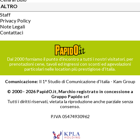
ALTRO
Staff
Privacy Policy
Note Legali
Contattaci
Dal 2000 forniamo il punto d’incontro a tutti i nostri visitatori, per
prenotazioni cene, tavoli ed ingressi con sconti ed agevolazioni
particolari nelle location più prestigiose d’Italia.
Comunicazione:
Il 1° Studio di Comunicazione d'Italia -
Kam Group
© 2000 - 2026 PapidO.it, Marchio registrato in concessione a
Gruppo Papido srl
Tutti i diritti riservati, vietata la riproduzione anche parziale senza
consenso.
P.IVA 05474930962