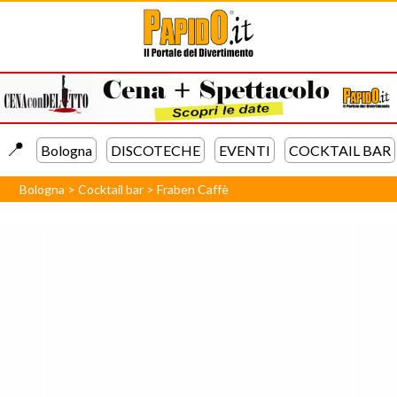
📍️
Bologna
DISCOTECHE
EVENTI
COCKTAIL BAR
Bologna
>
Cocktail bar
>
Fraben Caffè