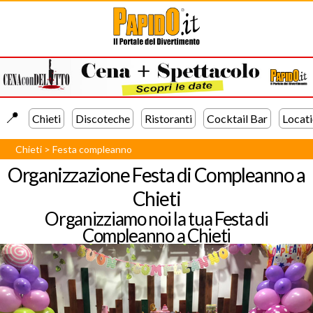
📍️
Chieti
Discoteche
Ristoranti
Cocktail Bar
Locat
Chieti
>
Festa compleanno
Organizzazione Festa di Compleanno a
Chieti
Organizziamo noi la tua Festa di
Compleanno a Chieti