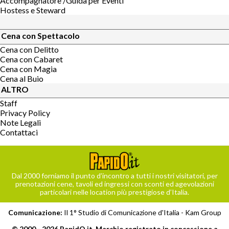
Accompagnatore /Guida per Eventi
Hostess e Steward
Cena con Spettacolo
Cena con Delitto
Cena con Cabaret
Cena con Magia
Cena al Buio
ALTRO
Staff
Privacy Policy
Note Legali
Contattaci
Dal 2000 forniamo il punto d’incontro a tutti i nostri visitatori, per
prenotazioni cene, tavoli ed ingressi con sconti ed agevolazioni
particolari nelle location più prestigiose d’Italia.
Comunicazione:
Il 1° Studio di Comunicazione d'Italia -
Kam Group
© 2000 - 2026 PapidO.it, Marchio registrato in concessione a