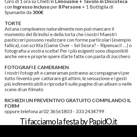
Giro di 1 ora su Chieti in
Limousine + Tavolo in Discoteca
con
Ingresso Incluso
per
8 Persone
+ 1 Bottiglia di
Spumante da
300€
TORTE
Ad una compleanno naturalmente non può mancare il
momento del Brindisi e della torta che i nostri Maestri
pasticceri possono realizzare con forme particolari (esempio
fallica), con scritta (Game Over – Sei Sicura? – Ripensaci! …) o
fotografia a vostra scelta! Per i più esigenti sono disponibili
anche vere e proprie opere d’arte fatte con pasta di zucchero
FOTOGRAFI E CAMERAMEN
I nostri fotografi e cameraman potranno accompagnarvi per
tutto l’evento per catturare gli attimi, le sensazione e i gesti
più indimenticabili e riprodurli sulle pagine di un album o nelle
scene di un filmato
RICHIEDI UN PREVENTIVO GRATUITO COMPILANDO IL
FORM
oppure telefona al 02 36561803 - 333 2434799
Ti facciamo la festa by PapidO.it