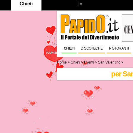
Chieti
Select Language
▼
CHIETI
DISCOTECHE
RISTORANTI
Home
>
Chieti
> Eventi >
San Valentino
>
per Sa