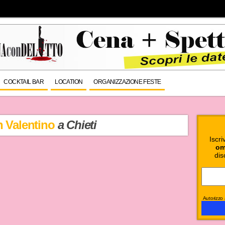
COCKTAIL BAR
LOCATION
ORGANIZZAZIONE FESTE
n Valentino
a Chieti
Iscri
om
dis
Autorizzo a