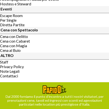
Hostess e Steward
Eventi
Escape Room
Per Single
Diretta Partite
Cena con Spettacolo
Cena con Delitto
Cena con Cabaret
Cena con Magia
Cena al Buio
ALTRO
Staff
Privacy Policy
Note Legali
Contattaci
Dal 2000 forniamo il punto d’incontro a tutti i nostri visitatori, per
prenotazioni cene, tavoli ed ingressi con sconti ed agevolazioni
particolari nelle location più prestigiose d’Italia.