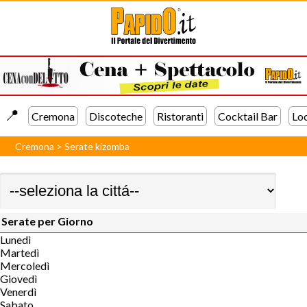
📍️
Cremona
Discoteche
Ristoranti
Cocktail Bar
Lo
Cremona
>
Serate kizomba
Serate per Giorno
Lunedì
Martedì
Mercoledì
Giovedì
Venerdì
Sabato