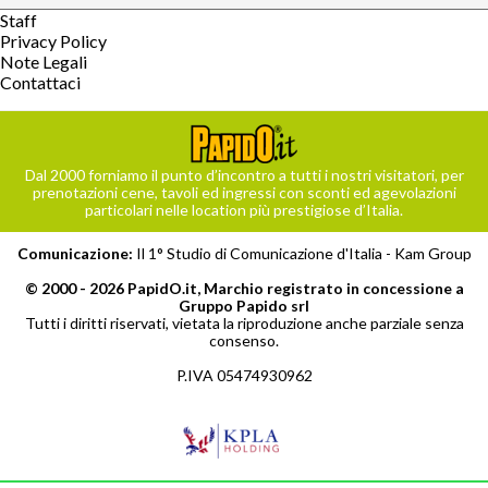
Staff
Privacy Policy
Note Legali
Contattaci
Dal 2000 forniamo il punto d’incontro a tutti i nostri visitatori, per
prenotazioni cene, tavoli ed ingressi con sconti ed agevolazioni
particolari nelle location più prestigiose d’Italia.
Comunicazione:
Il 1° Studio di Comunicazione d'Italia -
Kam Group
© 2000 - 2026 PapidO.it, Marchio registrato in concessione a
Gruppo Papido srl
Tutti i diritti riservati, vietata la riproduzione anche parziale senza
consenso.
P.IVA 05474930962