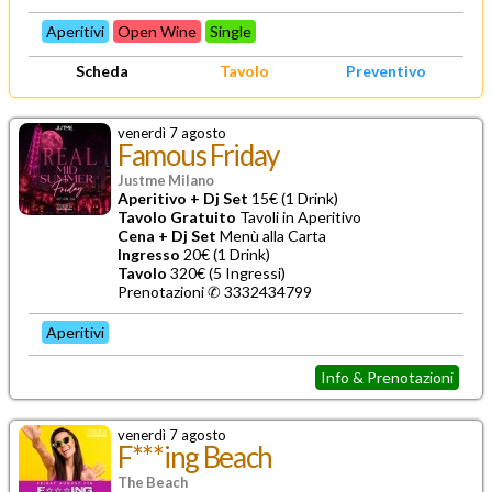
Aperitivi
Open Wine
Single
Scheda
Tavolo
Preventivo
venerdì 7 agosto
Famous Friday
Justme Milano
Aperitivo + Dj Set
15€ (1 Drink)
Tavolo Gratuito
Tavoli in Aperitivo
Cena + Dj Set
Menù alla Carta
Ingresso
20€ (1 Drink)
Tavolo
320€ (5 Ingressi)
Prenotazioni ✆
3332434799
Aperitivi
Info & Prenotazioni
venerdì 7 agosto
F***ing Beach
The Beach