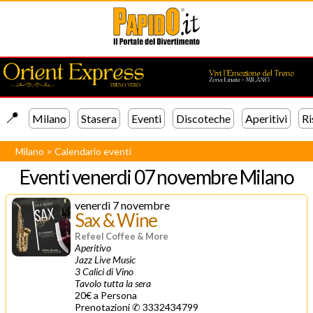
📍️
Milano
Stasera
Eventi
Discoteche
Aperitivi
Ri
Milano
>
Calendario eventi
Eventi
venerdi 07 novembre Milano
venerdì 7 novembre
Sax & Wine
Refeel Coffee & More
Aperitivo
Jazz Live Music
3 Calici di Vino
Tavolo tutta la sera
20€ a Persona
Prenotazioni ✆ 3332434799