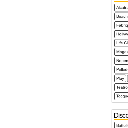
Alcatr
Beach
Fabri
Holly
Life C
Magazz
Nepen
Pelle
Play
Teatro
Tocque
Disco
Battel