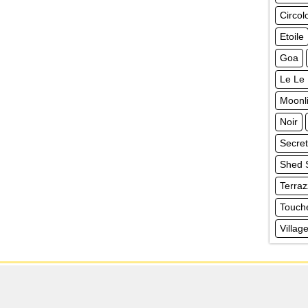
Circol
Etoile
Goa
Le Le
Moonli
Noir
Secre
Shed
Terra
Touch
Villa