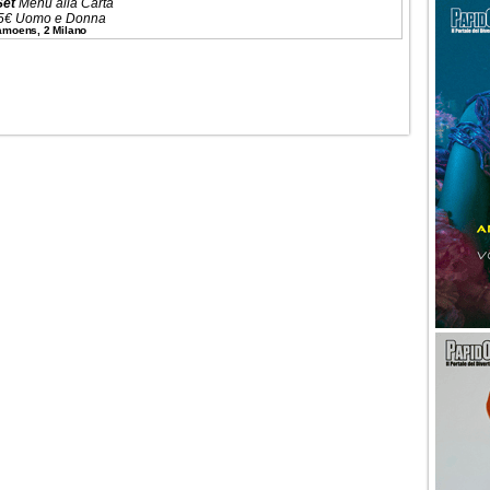
Set
Menù alla Carta
5€ Uomo e Donna
Camoens, 2 Milano
 (5 Ingressi)
ni ✆
3332434799