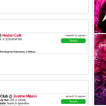
@
Heden Cafè
martedì 11 agosto
ni ✆
3332434799
Tavolo
Pierluigi da Palestrina, 2 Milano
 Club
@
Justme Milano
giovedì 13 agosto
 Dj Set
15€ (1 Drink)
Tavolo
tuito
Tavoli in Aperitivo