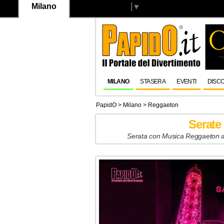
Milano
Select Language
▼
MILANO
STASERA
EVENTI
DISC
PapidO
>
Milano
>
Reggaeton
Serate
Serata con Musica Reggaeton a M