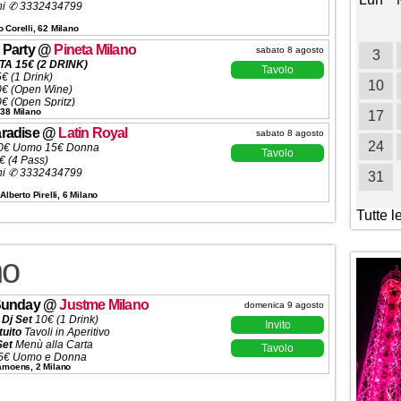
ni ✆ 3332434799
1
2
3
4
 Corelli, 62 Milano
 Party
@
Pineta Milano
sabato 8 agosto
5
6
7
8
9
10
11
3
A 15€ (2 DRINK)
Tavolo
5€ (1 Drink)
12
13
14
15
16
17
18
10
20€ (Open Wine)
0€ (Open Spritz)
 38 Milano
€/15€ (1 Drink)
19
20
21
22
23
24
25
17
a 250€ (5 Ingressi)
radise
@
Latin Royal
sabato 8 agosto
ni ✆ 3332434799
26
27
28
29
30
31
24
0€ Uomo 15€ Donna
Tavolo
 (4 Pass)
ni ✆ 3332434799
31
Alberto Pirelli, 6 Milano
Tutte l
no
Sunday
@
Justme Milano
domenica 9 agosto
 Dj Set
10€ (1 Drink)
Invito
tuito
Tavoli in Aperitivo
Set
Menù alla Carta
Tavolo
5€ Uomo e Donna
Camoens, 2 Milano
ta
320€ (5 Ingressi)
ni ✆ 3332434799