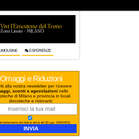
LIMOUSINE
🎭 ESPERIENZE
Omaggi e Riduzioni
viti alla nostra newsletter per ricevere
aggi, sconti e agevolazioni
nelle
oteche di Milano e provincia in locali
discoteche e ristoranti.
l trattamento dei dati ai sensi del (D.Lgs. 196/2003)