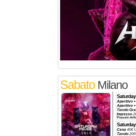
Sabato
Milano
Saturday
Aperitivo +
Aperitivo +
Tavolo Gra
Ingresso
20
Piazzale dell
Tavolo Pis
Tavolo Pri
Saturday
Tavolo Con
Cena
40€ 
Prenotazio
Tavolo
200