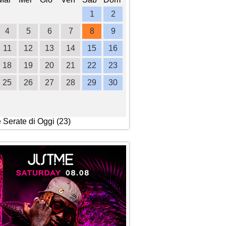
1
2
1
2
3
4
4
5
6
7
8
9
7
8
9
10
1
11
12
13
14
15
16
14
15
16
17
1
18
19
20
21
22
23
21
22
23
24
2
25
26
27
28
29
30
28
29
30
e Serate di Oggi (23)