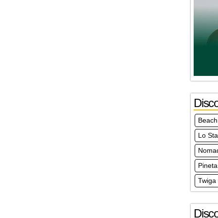
Disc
Beach
Lo St
Noma
Pineta
Twiga
Disc