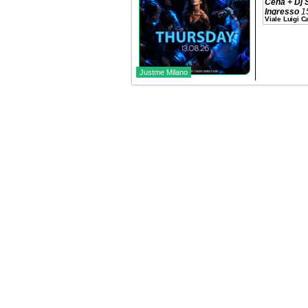
Cena + Dj 
Ingresso
1
Viale Luigi 
Tavolo
320€
Prenotazio
Justme Milano