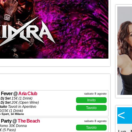
 Fever
@
Aria Club
sabato 8 agosto
 Dj Set
15€ (1 Drink)
Invito
 Dj Set
20€ (Open Wine)
tuito
Tavoli in Aperitivo
Tavolo
Calendario Eventi
<
<
>
/15€ (1 Drink)
o Sport, 14 Milano
ta
200€ (6 Ingressi)
Ottobre 2026
ve
500€ (10 Ingressi)
 Party
@
The Beach
sabato 8 agosto
solle
600€ (10 Ingressi)
Uomo 30€ Donna
ni ✆ 3332434799
Tavolo
€ (5 Pass)
Lun
Mar
Mer
Gio
Ven
Sab
Dom
Lun