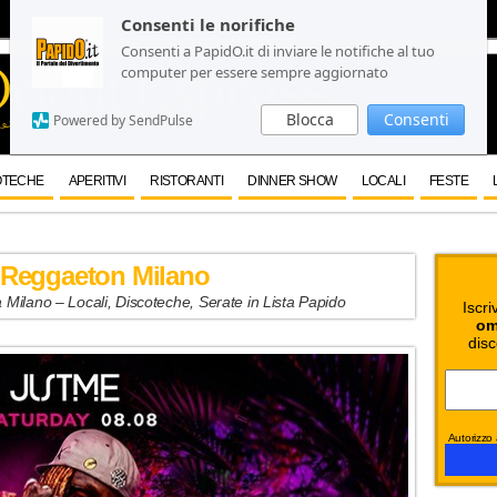
Consenti le norifiche
Consenti le norifiche
Consenti a PapidO.it di inviare le notifiche al tuo
Consenti a PapidO.it di inviare le notifiche al tuo
computer per essere sempre aggiornato
computer per essere sempre aggiornato
Blocca
Blocca
Consenti
Consenti
Powered by SendPulse
Powered by SendPulse
OTECHE
APERITIVI
RISTORANTI
DINNER SHOW
LOCALI
FESTE
 Reggaeton Milano
ilano – Locali, Discoteche, Serate in Lista Papido
Iscri
om
disc
Autorizzo a