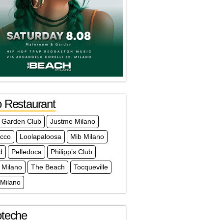
o Restaurant
 Garden Club
Justme Milano
acco
Loolapaloosa
Mib Milano
d
Pelledoca
Philipp’s Club
 Milano
The Beach
Tocqueville
 Milano
oteche