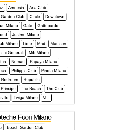
az
Amnesia
Aria Club
 Garden Club
Circle
Downtown
que Milano
Gate
Gattopardo
wood
Justme Milano
lub Milano
Lime
Mad
Madison
ini Generali
Mib Milano
tha
Nomad
Papaya Milano
doca
Philipp’s Club
Pineta Milano
Redroom
Republic
 Principe
The Beach
The Club
ville
Twiga Milano
Volt
teche Fuori Milano
lo
Beach Garden Club