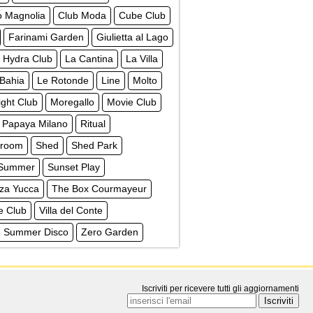
o Magnolia
Club Moda
Cube Club
Farinami Garden
Giulietta al Lago
Hydra Club
La Cantina
La Villa
 Bahia
Le Rotonde
Line
Molto
ght Club
Moregallo
Movie Club
Papaya Milano
Ritual
troom
Shed
Shed Park
 Summer
Sunset Play
zza Yucca
The Box Courmayeur
e Club
Villa del Conte
ge Summer Disco
Zero Garden
Iscriviti per ricevere tutti gli aggiornamenti