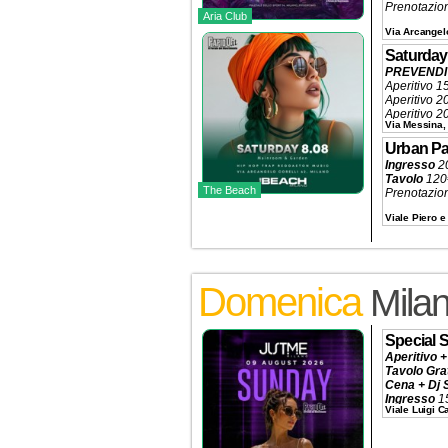
Prenotazio
Aria Club
Via Arcangelo
Saturday
PREVENDIT
Aperitivo 1
Aperitivo 
Aperitivo 2
Via Messina,
Ingresso 20
Tavolo Pist
Urban Pa
Prenotazio
Ingresso
2
Tavolo
120€
The Beach
Prenotazio
Viale Piero e 
Domenica
Mila
Special 
Aperitivo +
Tavolo Gra
Cena + Dj 
Ingresso
1
Viale Luigi 
Tavolo Pis
Prenotazio