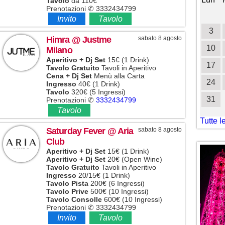
Tavolo
da 110€
Prenotazioni ✆ 3332434799
1
2
3
4
Invito
Tavolo
5
6
7
8
9
10
11
3
Himra
@ Justme
sabato 8 agosto
12
13
14
15
16
17
18
10
Milano
Aperitivo + Dj Set
15€ (1 Drink)
19
20
21
22
23
24
25
17
Tavolo Gratuito
Tavoli in Aperitivo
Cena + Dj Set
Menù alla Carta
26
27
28
29
30
31
24
Ingresso
40€ (1 Drink)
Tavolo
320€ (5 Ingressi)
31
Prenotazioni ✆
3332434799
Tavolo
Tutte l
Saturday Fever
@ Aria
sabato 8 agosto
Club
Aperitivo + Dj Set
15€ (1 Drink)
Aperitivo + Dj Set
20€ (Open Wine)
Tavolo Gratuito
Tavoli in Aperitivo
Ingresso
20/15€ (1 Drink)
Tavolo Pista
200€ (6 Ingressi)
Tavolo Prive
500€ (10 Ingressi)
Tavolo Consolle
600€ (10 Ingressi)
Prenotazioni ✆ 3332434799
Invito
Tavolo