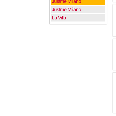
Justme Milano
Justme Milano
La Villa