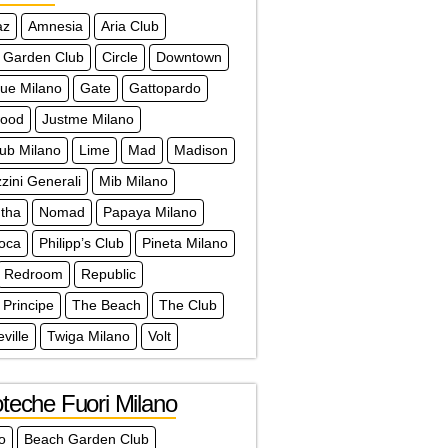
az
Amnesia
Aria Club
 Garden Club
Circle
Downtown
que Milano
Gate
Gattopardo
wood
Justme Milano
lub Milano
Lime
Mad
Madison
ini Generali
Mib Milano
tha
Nomad
Papaya Milano
doca
Philipp’s Club
Pineta Milano
Redroom
Republic
 Principe
The Beach
The Club
ville
Twiga Milano
Volt
teche Fuori Milano
lo
Beach Garden Club