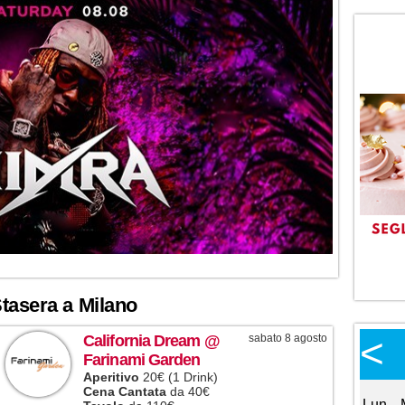
tasera a Milano
Calendario Eventi
<
<
>
California Dream
@
sabato 8 agosto
Farinami Garden
Ottobre 2026
Aperitivo
20€ (1 Drink)
Cena Cantata
da 40€
Lun
Mar
Mer
Gio
Ven
Sab
Dom
Lun