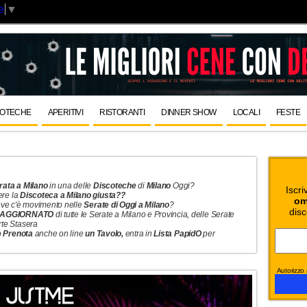
e
▼
COTECHE
APERITIVI
RISTORANTI
DINNER SHOW
LOCALI
FESTE
rata a Milano
in una delle
Discoteche
di
Milano
Oggi?
Iscri
ere la
Discoteca a Milano giusta??
om
dove
c'è movimento nelle
Serate di Oggi a Milano
?
disc
 AGGIORNATO
di tutte le Serate a Milano e Provincia, delle Serate
rte Stasera
o
Prenota
anche on line
un Tavolo,
entra in
Lista PapidO
per
Autorizzo a