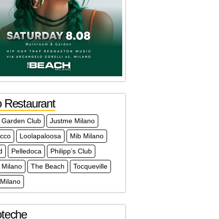
o Restaurant
 Garden Club
Justme Milano
acco
Loolapaloosa
Mib Milano
d
Pelledoca
Philipp’s Club
 Milano
The Beach
Tocqueville
 Milano
oteche