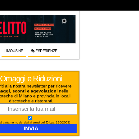
LIMOUSINE
🎭 ESPERIENZE
Omaggi e Riduzioni
viti alla nostra newsletter per ricevere
aggi, sconti e agevolazioni
nelle
oteche di Milano e provincia in locali
discoteche e ristoranti.
l trattamento dei dati ai sensi del (D.Lgs. 196/2003)