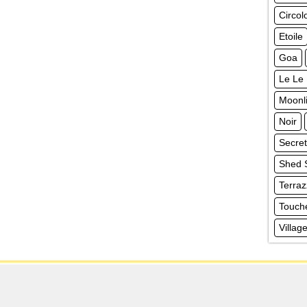
Circol
Etoile
Goa
Le Le
Moonli
Noir
Secre
Shed
Terra
Touch
Villa