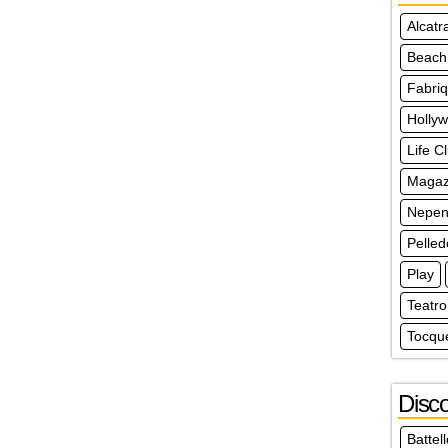
Alcatr
Beach
Fabri
Holly
Life C
Magazz
Nepen
Pelle
Play
Teatro
Tocque
Disco
Battel