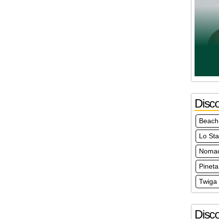
Disc
Beach
Lo St
Noma
Pineta
Twiga
Disc