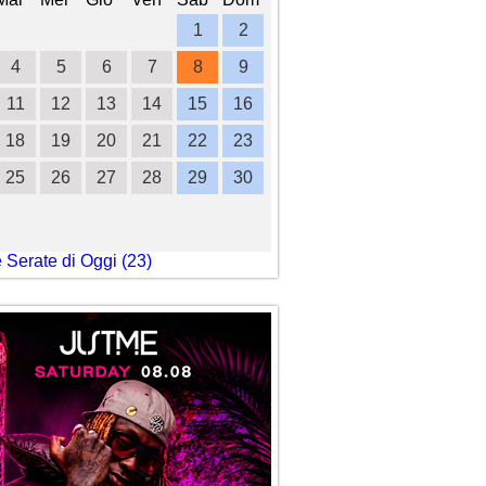
1
2
1
2
3
4
4
5
6
7
8
9
7
8
9
10
1
11
12
13
14
15
16
14
15
16
17
1
18
19
20
21
22
23
21
22
23
24
2
25
26
27
28
29
30
28
29
30
e Serate di Oggi (23)