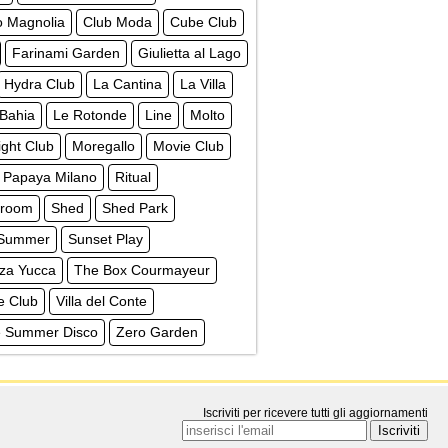
o Magnolia
Club Moda
Cube Club
Farinami Garden
Giulietta al Lago
Hydra Club
La Cantina
La Villa
 Bahia
Le Rotonde
Line
Molto
ght Club
Moregallo
Movie Club
Papaya Milano
Ritual
troom
Shed
Shed Park
 Summer
Sunset Play
zza Yucca
The Box Courmayeur
e Club
Villa del Conte
ge Summer Disco
Zero Garden
Iscriviti per ricevere tutti gli aggiornamenti