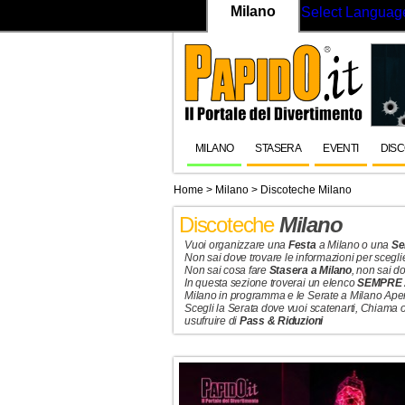
Milano
Select Languag
MILANO
STASERA
EVENTI
DIS
Home
>
Milano
>
Discoteche Milano
Discoteche
Milano
Vuoi organizzare una
Festa
a Milano o una
Se
Non sai dove trovare le informazioni per scegli
Non sai cosa fare
Stasera a Milano
, non sai 
In questa sezione troverai un elenco
SEMPRE
Milano in programma e le Serate a Milano Ape
Scegli la Serata dove vuoi scatenarti, Chiama 
usufruire di
Pass & Riduzioni