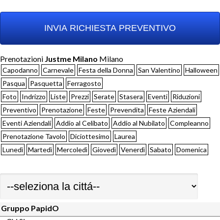
Prenotazioni
Justme Milano
Milano
Capodanno
Carnevale
Festa della Donna
San Valentino
Halloween
Pasqua
Pasquetta
Ferragosto
Foto
Indrizzo
Liste
Prezzi
Serate
Stasera
Eventi
Riduzioni
Preventivo
Prenotazione
Feste
Prevendita
Feste Aziendali
Eventi Aziendali
Addio al Celibato
Addio al Nubilato
Compleanno
Prenotazione Tavolo
Diciottesimo
Laurea
Lunedì
Martedì
Mercoledì
Giovedì
Venerdì
Sabato
Domenica
Gruppo PapidO