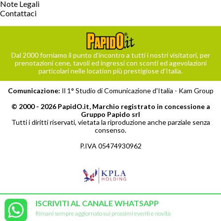
Note Legali
Contattaci
Dal 2000 forniamo il punto d’incontro a tutti i nostri visitatori, per
prenotazioni cene, tavoli ed ingressi con sconti ed agevolazioni
particolari nelle location più prestigiose d’Italia.
Comunicazione:
Il 1° Studio di Comunicazione d'Italia -
Kam Group
© 2000 - 2026 PapidO.it, Marchio registrato in concessione a
Gruppo Papido srl
Tutti i diritti riservati, vietata la riproduzione anche parziale senza
consenso.
P.IVA 05474930962
ISCRIVITI AL CANALE WHATSAPP
Rimani sempre aggiornato sui prossimi eventi e novità