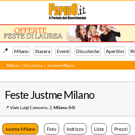
📍️
Milano
Stasera
Eventi
Discoteche
Aperitivi
Ri
Milano
>
Discoteca
>
Justme Milano
Feste Justme Milano
📍️
Viale Luigi Camoens, 2,
Milano
(Mi)
Justme Milano
Foto
Indrizzo
Liste
Prezzi