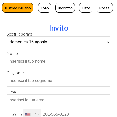
Justme Milano
Foto
Indrizzo
Liste
Prezzi
Invito
Scegli la serata
Nome
Cognome
E-mail
Telefono
+1