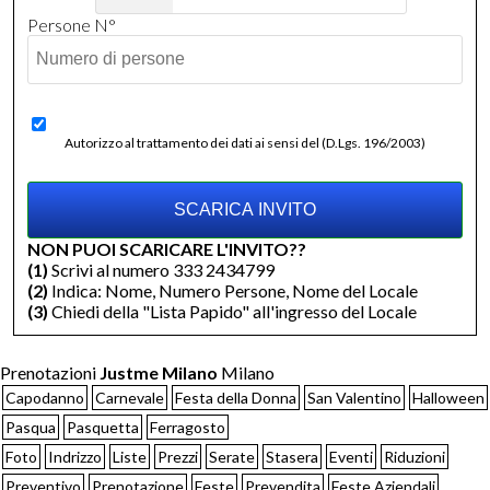
Persone N°
Autorizzo al trattamento dei dati ai sensi del (D.Lgs. 196/2003)
NON PUOI SCARICARE L'INVITO??
(1)
Scrivi al numero 333 2434799
(2)
Indica: Nome, Numero Persone, Nome del Locale
(3)
Chiedi della "Lista Papido" all'ingresso del Locale
Prenotazioni
Justme Milano
Milano
Capodanno
Carnevale
Festa della Donna
San Valentino
Halloween
Pasqua
Pasquetta
Ferragosto
Foto
Indrizzo
Liste
Prezzi
Serate
Stasera
Eventi
Riduzioni
Preventivo
Prenotazione
Feste
Prevendita
Feste Aziendali