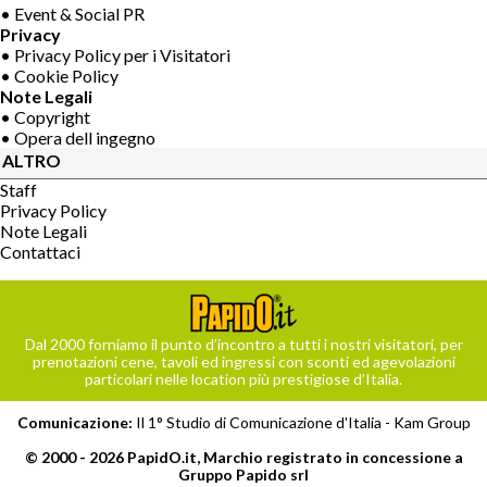
• Event & Social PR
Privacy
• Privacy Policy per i Visitatori
• Cookie Policy
Note Legali
• Copyright
• Opera dell ingegno
ALTRO
Staff
Privacy Policy
Note Legali
Contattaci
Dal 2000 forniamo il punto d’incontro a tutti i nostri visitatori, per
prenotazioni cene, tavoli ed ingressi con sconti ed agevolazioni
particolari nelle location più prestigiose d’Italia.
Comunicazione:
Il 1° Studio di Comunicazione d'Italia -
Kam Group
© 2000 - 2026 PapidO.it, Marchio registrato in concessione a
Gruppo Papido srl