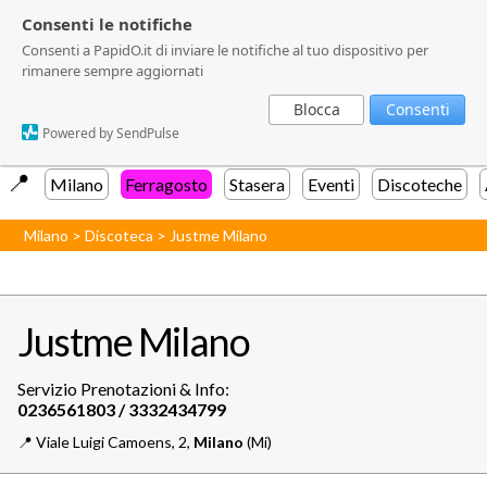
Consenti le notifiche
Consenti le notifiche
Consenti a PapidO.it di inviare le notifiche al tuo dispositivo per
Consenti a PapidO.it di inviare le notifiche al tuo dispositivo per
rimanere sempre aggiornati
rimanere sempre aggiornati
Blocca
Blocca
Consenti
Consenti
Powered by SendPulse
Powered by SendPulse
📍️
Milano
Ferragosto
Stasera
Eventi
Discoteche
Milano
>
Discoteca
>
Justme Milano
Justme Milano
Servizio Prenotazioni & Info:
📍️
Viale Luigi Camoens, 2,
Milano
(Mi)