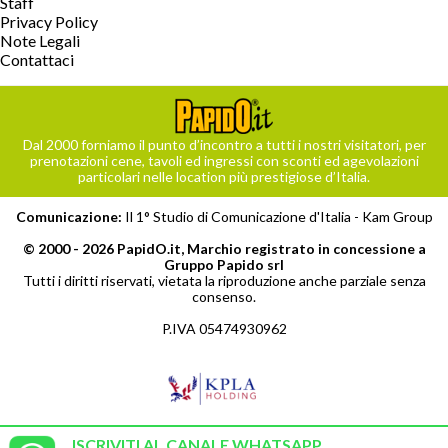
Staff
Privacy Policy
Note Legali
Contattaci
Dal 2000 forniamo il punto d’incontro a tutti i nostri visitatori, per
prenotazioni cene, tavoli ed ingressi con sconti ed agevolazioni
particolari nelle location più prestigiose d’Italia.
Comunicazione:
Il 1° Studio di Comunicazione d'Italia -
Kam Group
© 2000 - 2026 PapidO.it, Marchio registrato in concessione a
Gruppo Papido srl
Tutti i diritti riservati, vietata la riproduzione anche parziale senza
consenso.
P.IVA 05474930962
ISCRIVITI AL CANALE WHATSAPP