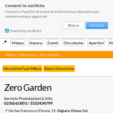
Consenti le notifiche
Consenti le notifiche
Consenti a PapidO.it di inviare le notifiche al tuo dispositivo per
Consenti a PapidO.it di inviare le notifiche al tuo dispositivo per
rimanere sempre aggiornati
rimanere sempre aggiornati
Blocca
Blocca
Consenti
Consenti
Powered by SendPulse
Powered by SendPulse
📍️
Milano
Stasera
Eventi
Discoteche
Aperitivi
Ri
Milano
>
Discoteca
>
Zero Garden
Discoteche Fuori Milano
Elenco Discoteche
Zero Garden
Servizio Prenotazioni & Info:
📍️
Via San Francesco D'Assisi, 19,
Olgiate Olona
(Va)