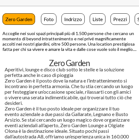
Zero Garden
Foto
Indrizzo
Liste
Prezzi
Accoglie nei suoi spazi principali più di 1.500 persone che cercano un
momento di beyond intrattenimento e nei privé magnificamente
accolti nei nostri giardini, oltre 500 persone. Una location prestigiosa
fatta per chi sa vivere e amare la vita e dalle cose vuole solo il meglio....
Zero Garden
Aperitivi, lounge e disco club sotto le stelle e la soluzione
perfetta anche in caso di pioggia
Zero Garden è il posto dove la natura e l’intrattenimento si
incontrano in perfetta armonia. Che tu stia cercando un luogo
per festeggiare un’occasione speciale, rilassarti con gli amici
o vivere una serata indimenticabile, qui troverai tutto ciò che
desideri.
Zero Garden è il tuo posto ideale per organizzare il tuo
evento aziendale a due passi da Gallarate, Legnano e Busto
Arsizio. Se stai cercando un luogo magico dove organizzare
eventi aziendali all’aperto, Zero Garden Lounge a Olgiate
Olona è la destinazione ideale. Situato pochi passi
dall’autostrada A8, offriamo un’esperienza unica in 160.000