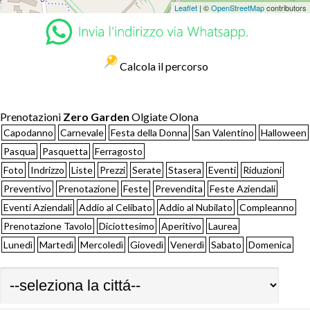
Leaflet
| ©
OpenStreetMap
contributors
Calcola il percorso
Prenotazioni
Zero Garden
Olgiate Olona
Capodanno
Carnevale
Festa della Donna
San Valentino
Halloween
Pasqua
Pasquetta
Ferragosto
Foto
Indrizzo
Liste
Prezzi
Serate
Stasera
Eventi
Riduzioni
Preventivo
Prenotazione
Feste
Prevendita
Feste Aziendali
Eventi Aziendali
Addio al Celibato
Addio al Nubilato
Compleanno
Prenotazione Tavolo
Diciottesimo
Aperitivo
Laurea
Lunedì
Martedì
Mercoledì
Giovedì
Venerdì
Sabato
Domenica