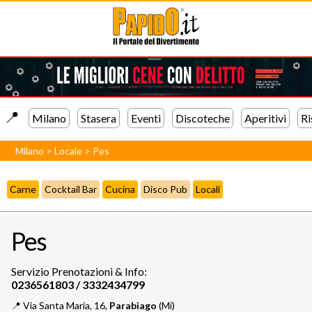
📍️
Milano
Stasera
Eventi
Discoteche
Aperitivi
Ri
Milano
>
Locale
>
Pes
Carne
Cocktail Bar
Cucina
Disco Pub
Locali
Pes
Servizio Prenotazioni & Info:
📍️
Via Santa Maria, 16,
Parabiago
(Mi)