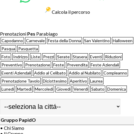
Calcola il percorso
Prenotazioni
Pes
Parabiago
Capodanno
Carnevale
Festa della Donna
San Valentino
Halloween
Pasqua
Pasquetta
Foto
Indrizzo
Liste
Prezzi
Serate
Stasera
Eventi
Riduzioni
Preventivo
Prenotazione
Feste
Prevendita
Feste Aziendali
Eventi Aziendali
Addio al Celibato
Addio al Nubilato
Compleanno
Prenotazione Tavolo
Diciottesimo
Aperitivo
Laurea
Lunedì
Martedì
Mercoledì
Giovedì
Venerdì
Sabato
Domenica
Gruppo PapidO
• Chi Siamo
• Il Gruppo