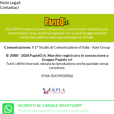
Note Legali
Contattaci
Dal 2000 forniamo il punto d’incontro a tutti i nostri visitatori, per
prenotazioni cene, tavoli ed ingressi con sconti ed agevolazioni
particolari nelle location più prestigiose d’Italia.
Comunicazione:
Il 1° Studio di Comunicazione d'Italia -
Kam Group
© 2000 - 2026 PapidO.it, Marchio registrato in concessione a
Gruppo Papido srl
Tutti i diritti riservati, vietata la riproduzione anche parziale senza
consenso.
P.IVA 05474930962
ISCRIVITI AL CANALE WHATSAPP
Rimani sempre aggiornato sui prossimi eventi e novità