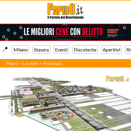
📍️
Milano
Stasera
Eventi
Discoteche
Aperitivi
Ri
Milano
>
Location
>
Area Expo