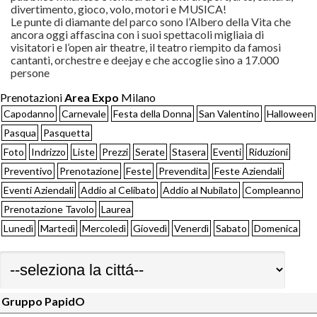
divertimento, gioco, volo, motori e MUSICA!
Le punte di diamante del parco sono l’Albero della Vita che
ancora oggi affascina con i suoi spettacoli migliaia di
visitatori e l’open air theatre, il teatro riempito da famosi
cantanti, orchestre e deejay e che accoglie sino a 17.000
persone
Prenotazioni
Area Expo
Milano
Capodanno
Carnevale
Festa della Donna
San Valentino
Halloween
Pasqua
Pasquetta
Foto
Indrizzo
Liste
Prezzi
Serate
Stasera
Eventi
Riduzioni
Preventivo
Prenotazione
Feste
Prevendita
Feste Aziendali
Eventi Aziendali
Addio al Celibato
Addio al Nubilato
Compleanno
Prenotazione Tavolo
Laurea
Lunedì
Martedì
Mercoledì
Giovedì
Venerdì
Sabato
Domenica
Gruppo PapidO