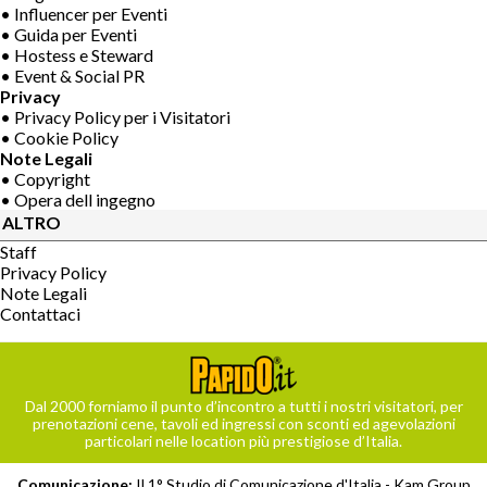
• Influencer per Eventi
• Guida per Eventi
• Hostess e Steward
• Event & Social PR
Privacy
• Privacy Policy per i Visitatori
• Cookie Policy
Note Legali
• Copyright
• Opera dell ingegno
ALTRO
Staff
Privacy Policy
Note Legali
Contattaci
Dal 2000 forniamo il punto d’incontro a tutti i nostri visitatori, per
prenotazioni cene, tavoli ed ingressi con sconti ed agevolazioni
particolari nelle location più prestigiose d’Italia.
Comunicazione:
Il 1° Studio di Comunicazione d'Italia -
Kam Group