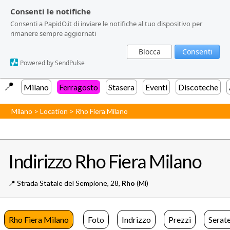
Consenti le notifiche
Consenti le notifiche
Consenti a PapidO.it di inviare le notifiche al tuo dispositivo per
Consenti a PapidO.it di inviare le notifiche al tuo dispositivo per
rimanere sempre aggiornati
rimanere sempre aggiornati
Blocca
Blocca
Consenti
Consenti
Powered by SendPulse
Powered by SendPulse
📍️
Milano
Ferragosto
Stasera
Eventi
Discoteche
Milano
>
Location
>
Rho Fiera Milano
Indirizzo Rho Fiera Milano
📍️
Strada Statale del Sempione, 28,
Rho
(Mi)
Rho Fiera Milano
Foto
Indrizzo
Prezzi
Serat