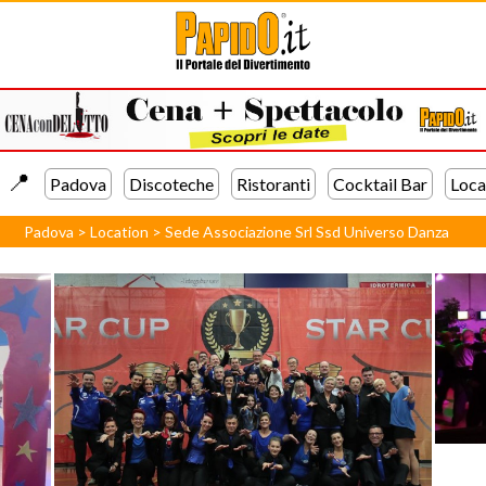
📍️
Padova
Discoteche
Ristoranti
Cocktail Bar
Loca
Padova
>
Location
>
Sede Associazione Srl Ssd Universo Danza