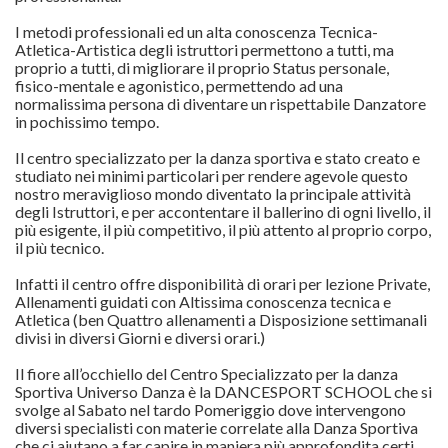
I metodi professionali ed un alta conoscenza Tecnica-
Atletica-Artistica degli istruttori permettono a tutti, ma
proprio a tutti, di migliorare il proprio Status personale,
fisico-mentale e agonistico, permettendo ad una
normalissima persona di diventare un rispettabile Danzatore
in pochissimo tempo.
Il centro specializzato per la danza sportiva e stato creato e
studiato nei minimi particolari per rendere agevole questo
nostro meraviglioso mondo diventato la principale attività
degli Istruttori, e per accontentare il ballerino di ogni livello, il
più esigente, il più competitivo, il più attento al proprio corpo,
il più tecnico.
Infatti il centro offre disponibilità di orari per lezione Private,
Allenamenti guidati con Altissima conoscenza tecnica e
Atletica (ben Quattro allenamenti a Disposizione settimanali
divisi in diversi Giorni e diversi orari.)
Il fiore all’occhiello del Centro Specializzato per la danza
Sportiva Universo Danza è la DANCESPORT SCHOOL che si
svolge al Sabato nel tardo Pomeriggio dove intervengono
diversi specialisti con materie correlate alla Danza Sportiva
che ci aiutano a far capire in maniera più approfondita certi