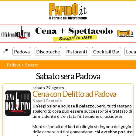
📍️
Padova
Discoteche
Ristoranti
Cocktail Bar
Loca
Padova
>
Sabato
Sabato sera
Padova
sabato 29 agosto
Cena con Delitto ad Padova
Napoli Centrale
Un’esplosione scuote il palazzo,
però, tutti restano
sbalorditi: cosa può essere successo? Si è trattato di
un incidente o c’è stata l’intenzione di uccidere?
Mentre i petali dei fiori di ciliegio si tingono del grigio
della cenere tutti si domandano:
chi avrebbe potuto