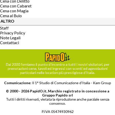
Cena con Delitto
Cena con Cabaret
Cena con Magia
Cena al Buio
ALTRO
Staff
Privacy Policy
Note Legali
Contattaci
Dal 2000 forniamo il punto d’incontro a tutti i nostri visitatori, per
prenotazioni cene, tavoli ed ingressi con sconti ed agevolazioni
particolari nelle location più prestigiose d’Italia.
Comunicazione:
Il 1° Studio di Comunicazione d'Italia -
Kam Group
© 2000 - 2026 PapidO.it, Marchio registrato in concessione a
Gruppo Papido srl
Tutti i diritti riservati, vietata la riproduzione anche parziale senza
consenso.
P.IVA 05474930962