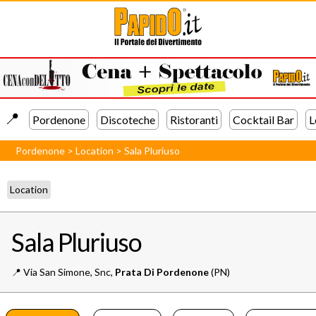
📍️
Pordenone
Discoteche
Ristoranti
Cocktail Bar
L
Pordenone
>
Location
>
Sala Pluriuso
Location
Sala Pluriuso
📍️
Via San Simone, Snc,
Prata Di Pordenone
(PN)