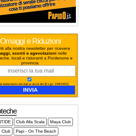
Omaggi e Riduzioni
viti alla nostra newsletter per ricevere
aggi, sconti e agevolazioni
nelle
eche, locali e ristoranti a Pordenone e
provincia.
l trattamento dei dati ai sensi del (D.Lgs. 196/2003)
oteche
NTIDE
Club Alla Scala
Maya Club
 Club
Papi - On The Beach