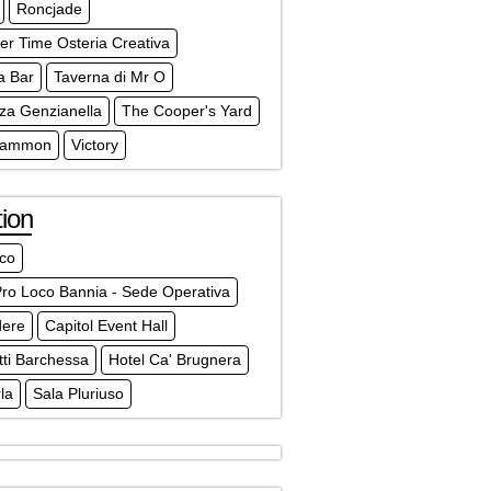
Roncjade
r Time Osteria Creativa
a Bar
Taverna di Mr O
za Genzianella
The Cooper's Yard
Gammon
Victory
ion
ico
ro Loco Bannia - Sede Operativa
dere
Capitol Event Hall
tti Barchessa
Hotel Ca' Brugnera
la
Sala Pluriuso