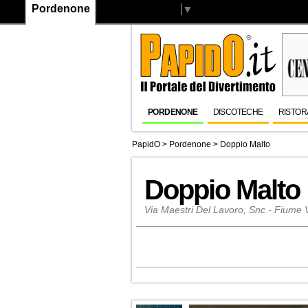
Pordenone
Select Language
▼
PORDENONE
DISCOTECHE
RISTOR
PapidO
>
Pordenone
>
Doppio Malto
Doppio Malto
Via Maestri Del Lavoro, Snc - Fiume 