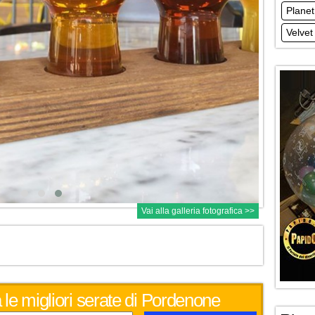
Planet
Velvet
Vai alla galleria fotografica >>
 le migliori serate di Pordenone