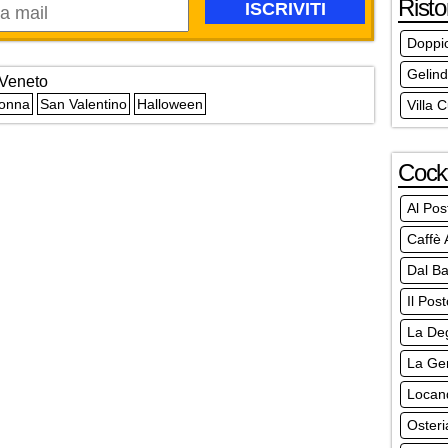
Risto
Doppi
Gelin
Veneto
Donna
San Valentino
Halloween
Villa 
Cockt
Al Pos
Caffè 
Dal B
Il Pos
La De
La Gen
Locan
Osteri