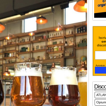
Iscri
om
discot
Autorizzo a
Disc
ATLA
Opium