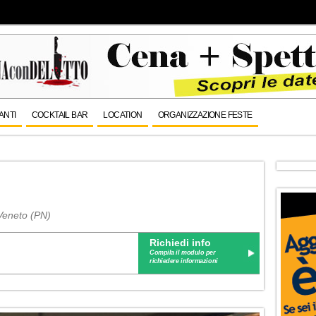
ANTI
COCKTAIL BAR
LOCATION
ORGANIZZAZIONE FESTE
Veneto (PN)
Richiedi info
Compila il modulo per
richiedere informazioni