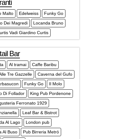
ranti
o Malto
Edelweiss
Funky Go
do Dei Magredi
Locanda Bruno
Curtis Vadi Giardino Curtis
ail Bar
ta
Al tramai
Caffe Baribu
Alle Tre Gazzelle
Caverna del Gufo
arbasucon
Funky Go
Il Molo
to Di Follador
King Pub Pordenone
gusteria Ferronato 1929
zianella
Leaf Bar & Bistrot
da Al Lago
London pub
a Al Buso
Pub Birreria Metró