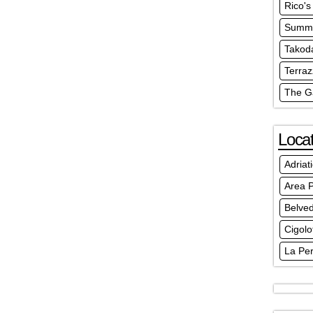
Rico's
Summe
Takod
Terraz
The 
Locat
Adriat
Area P
Belve
Cigolo
La Per