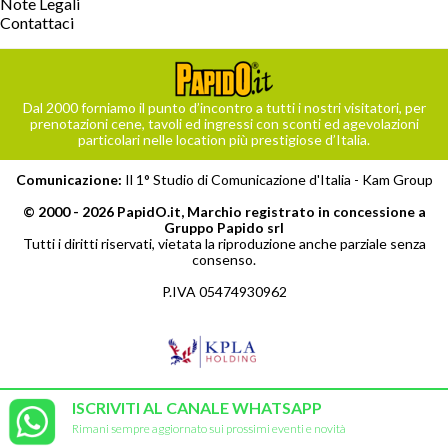
Note Legali
Contattaci
Dal 2000 forniamo il punto d’incontro a tutti i nostri visitatori, per
prenotazioni cene, tavoli ed ingressi con sconti ed agevolazioni
particolari nelle location più prestigiose d’Italia.
Comunicazione:
Il 1° Studio di Comunicazione d'Italia -
Kam Group
© 2000 - 2026 PapidO.it, Marchio registrato in concessione a
Gruppo Papido srl
Tutti i diritti riservati, vietata la riproduzione anche parziale senza
consenso.
P.IVA 05474930962
ISCRIVITI AL CANALE WHATSAPP
Rimani sempre aggiornato sui prossimi eventi e novità