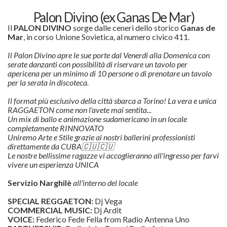
Palon Divino (ex Ganas De Mar)
Il
PALON DIVINO
sorge dalle ceneri dello storico
Ganas de
Mar
, in corso Unione Sovietica, al numero civico 411.
Il Palon Divino apre le sue porte dal Venerdi alla Domenica con
serate danzanti con p
ossibilità di riservare un tavolo per
apericena per un minimo di 10 persone o di prenotare un tavolo
per la serata in discoteca.
Il format più esclusivo della città sbarca a Torino!
La vera e unica
RAGGAETON come non l'avete mai sentita...
Un mix di ballo e animazione sudamericano in un locale
completamente RINNOVATO
Uniremo Arte e Stile grazie ai nostri ballerini professionisti
direttamente da CUBA🇨🇺🇨🇺
Le nostre bellissime ragazze vi accoglieranno all'ingresso per farvi
vivere un esperienza UNICA
Servizio Narghilè
all'interno del locale
SPECIAL REGGAETON:
Dj Vega
COMMERCIAL MUSIC:
Dj Ardit
VOICE:
Federico Fede Fella from Radio Antenna Uno