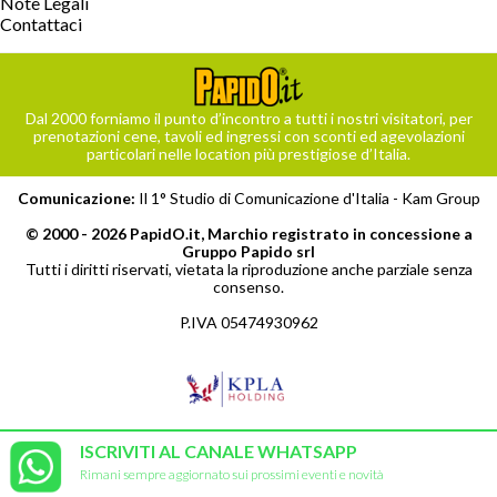
Note Legali
Contattaci
Dal 2000 forniamo il punto d’incontro a tutti i nostri visitatori, per
prenotazioni cene, tavoli ed ingressi con sconti ed agevolazioni
particolari nelle location più prestigiose d’Italia.
Comunicazione:
Il 1° Studio di Comunicazione d'Italia -
Kam Group
© 2000 - 2026 PapidO.it, Marchio registrato in concessione a
Gruppo Papido srl
Tutti i diritti riservati, vietata la riproduzione anche parziale senza
consenso.
P.IVA 05474930962
ISCRIVITI AL CANALE WHATSAPP
Rimani sempre aggiornato sui prossimi eventi e novità