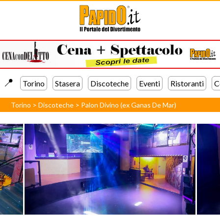
📍️
Torino
Stasera
Discoteche
Eventi
Ristoranti
C
Torino
>
Discoteche
>
Palon Divino (ex Ganas De Mar)