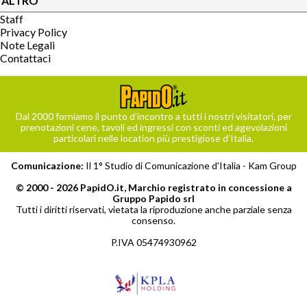
ALTRO
Staff
Privacy Policy
Note Legali
Contattaci
Dal 2000 forniamo il punto d’incontro a tutti i nostri visitatori, per
prenotazioni cene, tavoli ed ingressi con sconti ed agevolazioni
particolari nelle location più prestigiose d’Italia.
Comunicazione:
Il 1° Studio di Comunicazione d'Italia -
Kam Group
© 2000 - 2026 PapidO.it, Marchio registrato in concessione a
Gruppo Papido srl
Tutti i diritti riservati, vietata la riproduzione anche parziale senza
consenso.
P.IVA 05474930962