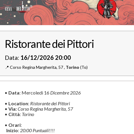
Ristorante dei Pittori
Data:
16/12/2026 20:00
📍️
Corso Regina Margherita, 57 ,
Torino
(To)
•
Data
: Mercoledì 16
Dicembre 2026
•
Location
:
Ristorante dei Pittori
•
Via:
Corso Regina Margherita, 57
•
Città
:
Torino
•
Orari
:
Inizio
:
20:00 Puntuali!!!!