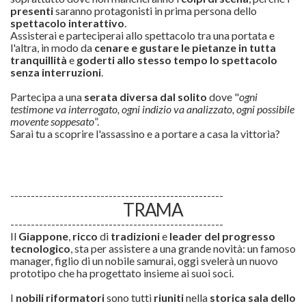
presenti
saranno protagonisti in prima persona dello
spettacolo interattivo
.
Assisterai e parteciperai allo spettacolo tra una portata e
l'altra, in modo da
cenare e gustare le pietanze in tutta
tranquillità
e
goderti allo stesso tempo lo spettacolo
senza interruzioni
.
Partecipa a una
serata diversa dal solito
dove "
ogni
testimone va interrogato, ogni indizio va analizzato, ogni possibile
movente soppesato
”.
Sarai tu a scoprire l'assassino e a portare a casa la vittoria?
----------------------------------------------------
TRAMA
----------------------------------------------------
Il
Giappone
,
ricco
di
tradizioni
e
leader del progresso
tecnologico
, sta per assistere a una grande novità: un famoso
manager, figlio di un nobile samurai, oggi svelerà un nuovo
prototipo che ha progettato insieme ai suoi soci.
I
nobili riformatori
sono tutti
riuniti
nella
storica sala dello