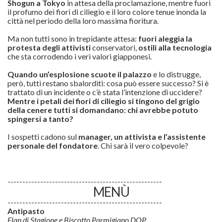
Shogun a Tokyo
in attesa della proclamazione, mentre fuori
il profumo dei fiori di ciliegio e il loro colore tenue inonda la
città nel periodo della loro massima fioritura.
Ma non tutti sono in trepidante attesa:
fuori aleggia la
protesta degli attivisti
conservatori,
ostili alla tecnologia
che sta corrodendo i veri valori giapponesi.
Quando un’esplosione scuote il palazzo
e lo distrugge,
però, tutti restano sbalorditi: cosa può essere successo? Si è
trattato di un incidente o c’è stata l’intenzione di uccidere?
Mentre i petali dei fiori di ciliegio si tingono del grigio
della cenere tutti si domandano: chi avrebbe potuto
spingersi a tanto?
I sospetti cadono sul
manager, un attivista e l’assistente
personale del fondatore
. Chi sarà il vero colpevole?
----------------------------------------------------
MENÙ
----------------------------------------------------
Antipasto
Flan di Stagione e Biscotto Parmigiano DOP