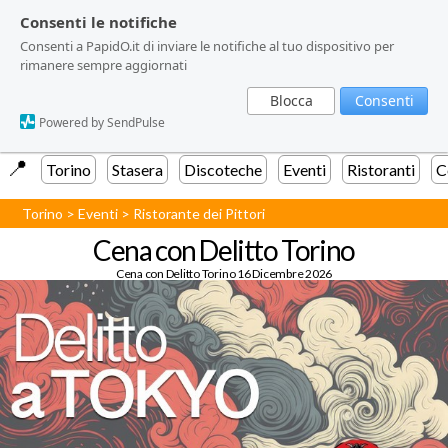
Consenti le notifiche
Consenti le notifiche
Consenti a PapidO.it di inviare le notifiche al tuo dispositivo per
Consenti a PapidO.it di inviare le notifiche al tuo dispositivo per
rimanere sempre aggiornati
rimanere sempre aggiornati
Blocca
Blocca
Consenti
Consenti
Powered by SendPulse
Powered by SendPulse
📍️
Torino
Stasera
Discoteche
Eventi
Ristoranti
C
Torino
>
Eventi
>
Ristorante dei Pittori
Cena con Delitto Torino
Cena con Delitto Torino 16 Dicembre 2026