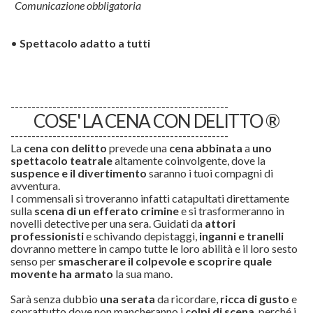
Comunicazione obbligatoria
•
Spettacolo adatto a tutti
----------------------------------------------------
COSE' LA CENA CON DELITTO ®
----------------------------------------------------
La
cena con delitto
prevede una
cena abbinata
a
uno
spettacolo teatrale
altamente coinvolgente, dove la
suspence e il divertimento
saranno i tuoi compagni di
avventura.
I commensali si troveranno infatti catapultati direttamente
sulla
scena di un efferato
crimine
e si trasformeranno in
novelli detective per una sera. Guidati da
attori
professionisti
e schivando depistaggi,
inganni e tranelli
dovranno mettere in campo tutte le loro abilità e il loro sesto
senso per
smascherare il colpevole e scoprire quale
movente ha armato
la sua mano.
Sarà senza dubbio
una serata
da ricordare,
ricca di gusto
e
soprattutto dove non mancheranno i
colpi di scena
, perché i