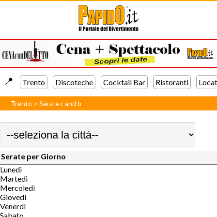
📍️
Trento
Discoteche
Cocktail Bar
Ristoranti
Locat
Trento
>
Serate r and b
Serate per Giorno
Lunedì
Martedì
Mercoledì
Giovedì
Venerdì
Sabato