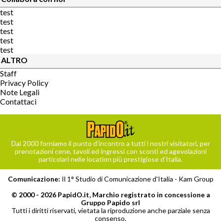
test
test
test
test
test
ALTRO
Staff
Privacy Policy
Note Legali
Contattaci
Dal 2000 forniamo il punto d’incontro a tutti i nostri visitatori, per
prenotazioni cene, tavoli ed ingressi con sconti ed agevolazioni
particolari nelle location più prestigiose d’Italia.
Comunicazione:
Il 1° Studio di Comunicazione d'Italia -
Kam Group
© 2000 - 2026 PapidO.it, Marchio registrato in concessione a
Gruppo Papido srl
Tutti i diritti riservati, vietata la riproduzione anche parziale senza
consenso.