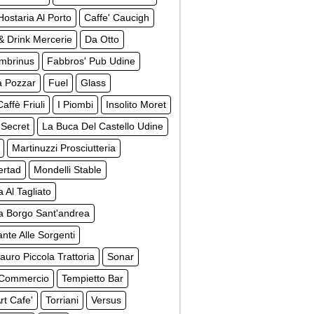
Hostaria Al Porto
Caffe' Caucigh
& Drink Mercerie
Da Otto
mbrinus
Fabbros' Pub Udine
a Pozzar
Fuel
Glass
affè Friuli
I Piombi
Insolito Moret
n Secret
La Buca Del Castello Udine
Martinuzzi Prosciutteria
ertad
Mondelli Stable
a Al Tagliato
a Borgo Sant'andrea
ante Alle Sorgenti
uro Piccola Trattoria
Sonar
 Commercio
Tempietto Bar
rt Cafe'
Torriani
Versus