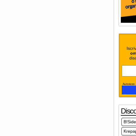
Iscri
om
dis
Autorizzo a
Disc
B!Side
Krepap