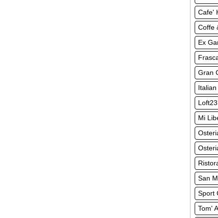
Cafe' 
Coffe 
Ex Ga
Frasc
Gran C
Italia
Loft23
Mi Lib
Osteri
Osteri
Ristor
San Ma
Sport
Tom' A