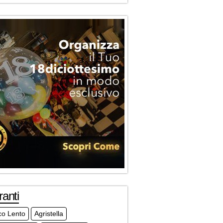
ranti
co Lento
Agristella