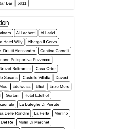
Bar Bar
p911
ion
stinars
Ai Laghetti
Ai Larici
o Hotel Willy
Albergo Il Cervo
r. Driutti Alessandro
Cantina Comelli
none Polisportiva Pozzecco
rozef Beltramini
Casa Orter
lo Susans
Castello Villalta
Davost
 Mos
Edelweiss
Elliot
Enzo Moro
l
Gortani
Hotel Edelhof
azionale
La Buteghe Di Pierute
a Delle Rondini
La Perla
Merlino
 Del Re
Mulin Di Marchet