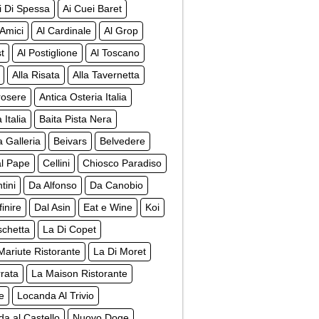
li Di Spessa
Ai Cuei Baret
 Amici
Al Cardinale
Al Grop
t
Al Postiglione
Al Toscano
Alla Risata
Alla Tavernetta
rosere
Antica Osteria Italia
 Italia
Baita Pista Nera
 Galleria
Beivars
Belvedere
al Pape
Cellini
Chiosco Paradiso
tini
Da Alfonso
Da Canobio
inire
Dal Asin
Eat e Wine
Koi
schetta
La Di Copet
Mariute Ristorante
La Di Moret
rata
La Maison Ristorante
e
Locanda Al Trivio
a al Castello
Nuovo Doge