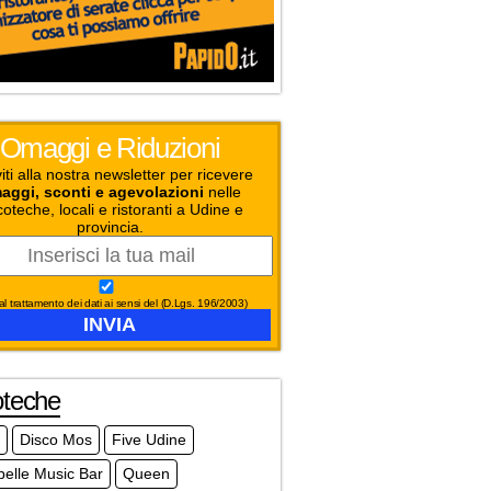
Omaggi e Riduzioni
viti alla nostra newsletter per ricevere
aggi, sconti e agevolazioni
nelle
coteche, locali e ristoranti a Udine e
provincia.
l trattamento dei dati ai sensi del (D.Lgs. 196/2003)
oteche
Disco Mos
Five Udine
elle Music Bar
Queen