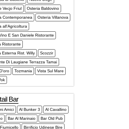
e Vecjo Friul
Osteria Baldovino
ia Contemporanea
Osteria Villanova
a all'Agricoltura
ino E San Daniele Ristorante
a Ristorante
a Esterna Rist. Willy
Scozzir
te Di Laugiane Terrazza Tamai
 D'oro
Tozmania
Vista Sul Mare
Wok
ail Bar
ni Amici
Al Bunker 3
Al Cavallino
bo
Bar Al Marinaio
Bar Old Pub
Fiumicello
Birrificio Udinese Bire