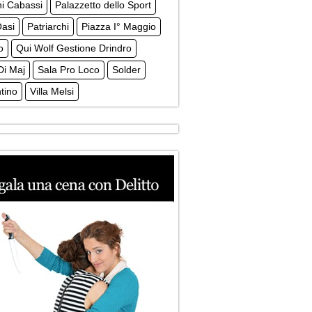
i Cabassi
Palazzetto dello Sport
Oasi
Patriarchi
Piazza I° Maggio
o
Qui Wolf Gestione Drindro
Di Maj
Sala Pro Loco
Solder
tino
Villa Melsi