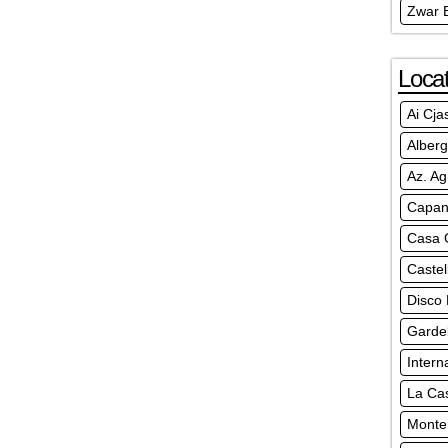
Zwar 
Locat
Ai Cja
Alberg
Az. Ag
Capan
Casa G
Castel
Disco
Garde
Intern
La Cas
Monte