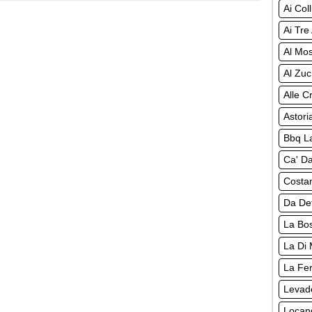
Ai Col
Ai Tre
Al Mos
Al Zuc
Alle C
Astoria
Bbq La
Ca' D
Costan
Da Def
La Bo
La Di 
La Fer
Levad
Locand