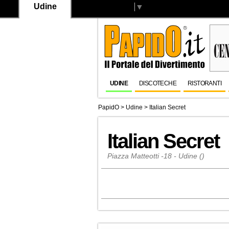
Udine
Select Language
▼
UDINE
DISCOTECHE
RISTORANTI
PapidO
>
Udine
>
Italian Secret
Italian Secret
Piazza Matteotti -18 - Udine ()