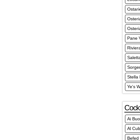
Ostari
Oster
Osteri
Pane V
Rivier
Salett
Sorgen
Stella
Ye's 
Cockt
Ai Buo
Al Cu
Befed 