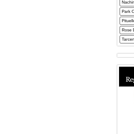
Nachin
Park 
Pituell
Rose 
Tarcen