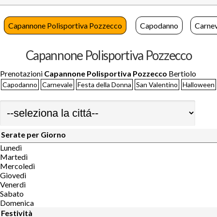
Capannone Polisportiva Pozzecco
Capodanno
Carnev
Capannone Polisportiva Pozzecco
Prenotazioni
Capannone Polisportiva Pozzecco
Bertiolo
Capodanno
Carnevale
Festa della Donna
San Valentino
Halloween
Serate per Giorno
Lunedì
Martedì
Mercoledì
Giovedì
Venerdì
Sabato
Domenica
Festività