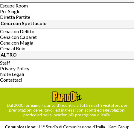
Escape Room
Per Single
Diretta Partite
Cena con Spettacolo
Cena con Delitto
Cena con Cabaret
Cena con Magia
Cena al Buio
ALTRO
Staff
Privacy Policy
Note Legali
Contattaci
Dal 2000 forniamo il punto d’incontro a tutti i nostri visitatori, per
prenotazioni cene, tavoli ed ingressi con sconti ed agevolazioni
particolari nelle location più prestigiose d’Italia.
Comunicazione:
Il 1° Studio di Comunicazione d'Italia -
Kam Group