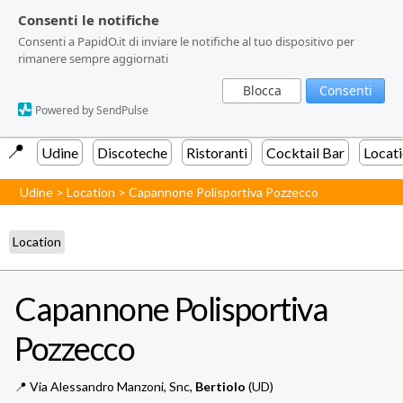
Consenti le notifiche
Consenti le notifiche
Consenti a PapidO.it di inviare le notifiche al tuo dispositivo per
Consenti a PapidO.it di inviare le notifiche al tuo dispositivo per
rimanere sempre aggiornati
rimanere sempre aggiornati
Blocca
Blocca
Consenti
Consenti
Powered by SendPulse
Powered by SendPulse
📍️
Udine
Discoteche
Ristoranti
Cocktail Bar
Locat
Udine
>
Location
>
Capannone Polisportiva Pozzecco
Location
Capannone Polisportiva
Pozzecco
📍️
Via Alessandro Manzoni, Snc,
Bertiolo
(UD)