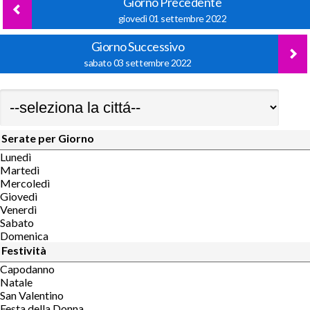
Giorno Precedente
giovedì 01 settembre 2022
Giorno Successivo
sabato 03 settembre 2022
Serate per Giorno
Lunedì
Martedì
Mercoledì
Giovedì
Venerdì
Sabato
Domenica
Festività
Capodanno
Natale
San Valentino
Festa della Donna