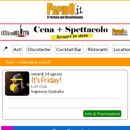
📍️
Asti
Discoteche
Cocktail Bar
Ristoranti
Locatio
Asti
>
Calendario eventi
venerdì 14 agosto
It's Friday!
Loft Club
Ingresso Gratuito
Info & Prenotazioni