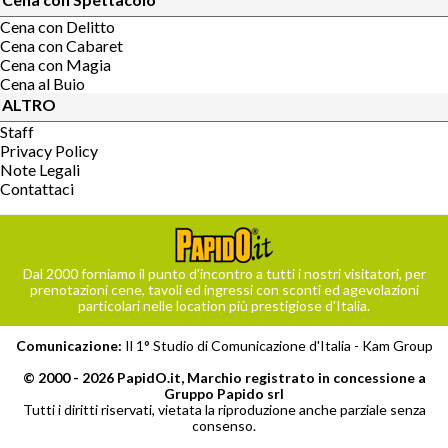
Cena con Delitto
Cena con Cabaret
Cena con Magia
Cena al Buio
ALTRO
Staff
Privacy Policy
Note Legali
Contattaci
Dal 2000 forniamo il punto d’incontro a tutti i nostri visitatori, per
prenotazioni cene, tavoli ed ingressi con sconti ed agevolazioni
particolari nelle location più prestigiose d’Italia.
Comunicazione:
Il 1° Studio di Comunicazione d'Italia -
Kam Group
© 2000 - 2026 PapidO.it, Marchio registrato in concessione a
Gruppo Papido srl
Tutti i diritti riservati, vietata la riproduzione anche parziale senza
consenso.