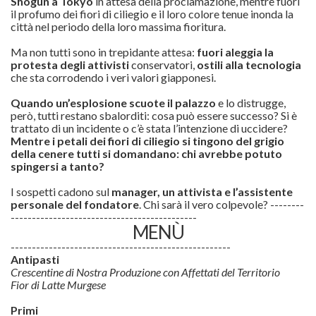
Shogun a Tokyo
in attesa della proclamazione, mentre fuori
il profumo dei fiori di ciliegio e il loro colore tenue inonda la
città nel periodo della loro massima fioritura.
Ma non tutti sono in trepidante attesa:
fuori aleggia la
protesta degli attivisti
conservatori,
ostili alla tecnologia
che sta corrodendo i veri valori giapponesi.
Quando un’esplosione scuote il palazzo
e lo distrugge,
però, tutti restano sbalorditi: cosa può essere successo? Si è
trattato di un incidente o c’è stata l’intenzione di uccidere?
Mentre i petali dei fiori di ciliegio si tingono del grigio
della cenere tutti si domandano: chi avrebbe potuto
spingersi a tanto?
I sospetti cadono sul
manager, un attivista e l’assistente
personale del fondatore
. Chi sarà il vero colpevole? --------
--------------------------------------------
MENÙ
----------------------------------------------------
Antipasti
Crescentine di Nostra Produzione con Affettati del Territorio
Fior di Latte Murgese
Primi