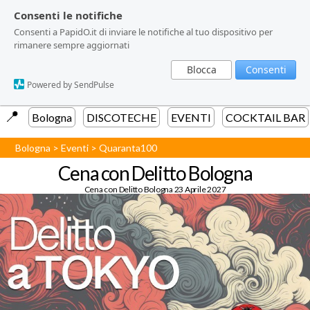
Consenti le notifiche
Consenti le notifiche
Consenti a PapidO.it di inviare le notifiche al tuo dispositivo per
Consenti a PapidO.it di inviare le notifiche al tuo dispositivo per
rimanere sempre aggiornati
rimanere sempre aggiornati
Blocca
Blocca
Consenti
Consenti
Powered by SendPulse
Powered by SendPulse
📍️
Bologna
DISCOTECHE
EVENTI
COCKTAIL BAR
Bologna
>
Eventi
>
Quaranta100
Cena con Delitto Bologna
Cena con Delitto Bologna 23 Aprile 2027