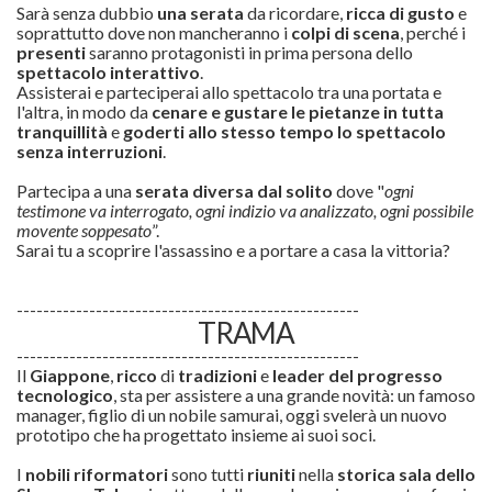
Sarà senza dubbio
una serata
da ricordare,
ricca di gusto
e
soprattutto dove non mancheranno i
colpi di scena
, perché i
presenti
saranno protagonisti in prima persona dello
spettacolo interattivo
.
Assisterai e parteciperai allo spettacolo tra una portata e
l'altra, in modo da
cenare e gustare le pietanze in tutta
tranquillità
e
goderti allo stesso tempo lo spettacolo
senza interruzioni
.
Partecipa a una
serata diversa dal solito
dove "
ogni
testimone va interrogato, ogni indizio va analizzato, ogni possibile
movente soppesato
”.
Sarai tu a scoprire l'assassino e a portare a casa la vittoria?
----------------------------------------------------
TRAMA
----------------------------------------------------
Il
Giappone
,
ricco
di
tradizioni
e
leader del progresso
tecnologico
, sta per assistere a una grande novità: un famoso
manager, figlio di un nobile samurai, oggi svelerà un nuovo
prototipo che ha progettato insieme ai suoi soci.
I
nobili riformatori
sono tutti
riuniti
nella
storica sala dello