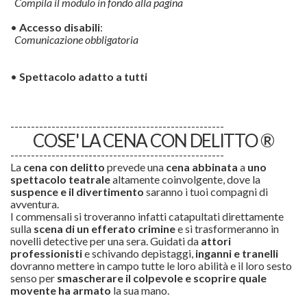
Compila il modulo in fondo alla pagina
•
Accesso disabili
:
Comunicazione obbligatoria
•
Spettacolo adatto a tutti
----------------------------------------------------
COSE' LA CENA CON DELITTO ®
----------------------------------------------------
La
cena con delitto
prevede una
cena abbinata
a
uno
spettacolo teatrale
altamente coinvolgente, dove la
suspence e il divertimento
saranno i tuoi compagni di
avventura.
I commensali si troveranno infatti catapultati direttamente
sulla
scena di un efferato
crimine
e si trasformeranno in
novelli detective per una sera. Guidati da
attori
professionisti
e schivando depistaggi,
inganni e tranelli
dovranno mettere in campo tutte le loro abilità e il loro sesto
senso per
smascherare il colpevole e scoprire quale
movente ha armato
la sua mano.