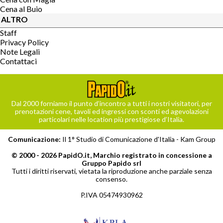
Cena al Buio
ALTRO
Staff
Privacy Policy
Note Legali
Contattaci
Dal 2000 forniamo il punto d’incontro a tutti i nostri visitatori, per
prenotazioni cene, tavoli ed ingressi con sconti ed agevolazioni
particolari nelle location più prestigiose d’Italia.
Comunicazione:
Il 1° Studio di Comunicazione d'Italia -
Kam Group
© 2000 - 2026 PapidO.it, Marchio registrato in concessione a
Gruppo Papido srl
Tutti i diritti riservati, vietata la riproduzione anche parziale senza
consenso.
P.IVA 05474930962