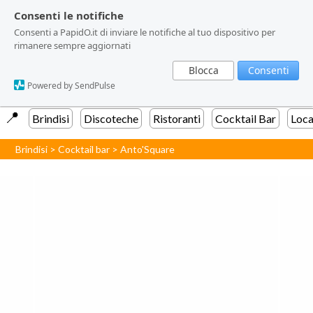
Consenti le notifiche
Consenti le notifiche
Consenti a PapidO.it di inviare le notifiche al tuo dispositivo per
Consenti a PapidO.it di inviare le notifiche al tuo dispositivo per
rimanere sempre aggiornati
rimanere sempre aggiornati
Blocca
Blocca
Consenti
Consenti
Powered by SendPulse
Powered by SendPulse
📍️
Brindisi
Discoteche
Ristoranti
Cocktail Bar
Loca
Brindisi
>
Cocktail bar
>
Anto'Square