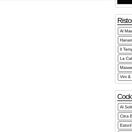
Risto
Al Mae
Hanam
Il Tem
La Ca
Masser
Vini &
Cockt
Al Sol
Citra 
Estori