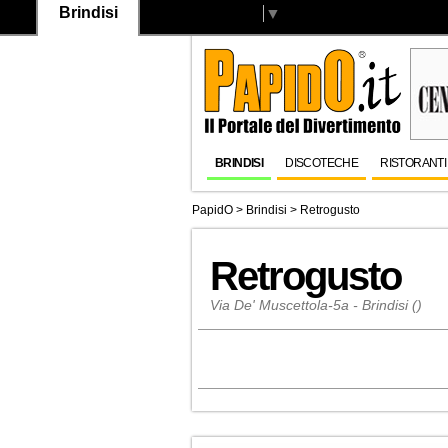
Brindisi
Select Language
▼
BRINDISI
DISCOTECHE
RISTORANTI
PapidO
>
Brindisi
>
Retrogusto
Retrogusto
Via De' Muscettola-5a - Brindisi ()