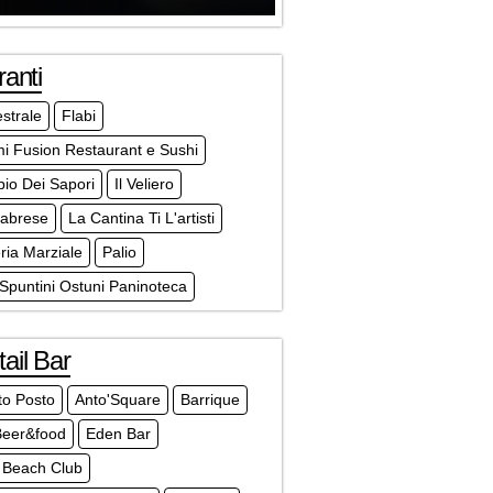
ranti
strale
Flabi
i Fusion Restaurant e Sushi
pio Dei Sapori
Il Veliero
labrese
La Cantina Ti L'artisti
ia Marziale
Palio
 Spuntini Ostuni Paninoteca
ail Bar
ito Posto
Anto'Square
Barrique
Beer&food
Eden Bar
l Beach Club