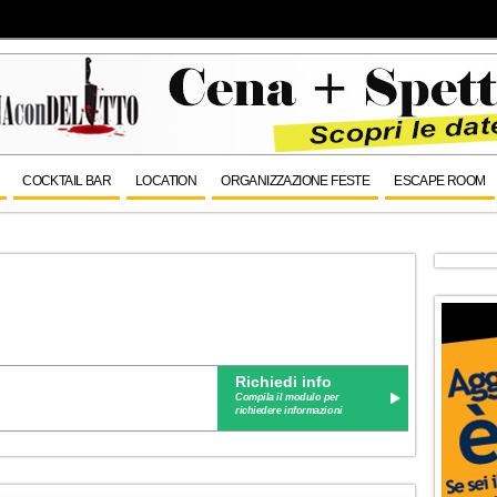
COCKTAIL BAR
LOCATION
ORGANIZZAZIONE FESTE
ESCAPE ROOM
Richiedi info
Compila il modulo per
richiedere informazioni