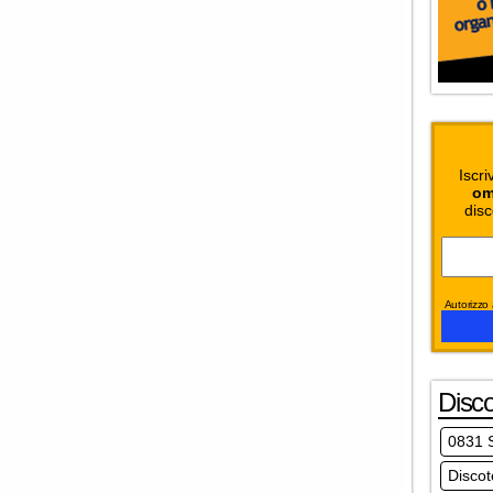
Iscri
om
disc
Autorizzo a
Disc
0831 
Disco