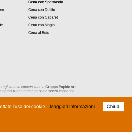
Cena con Spettacolo
om
Cena con Delitto
Cena con Cabaret
ite
Cena con Magia
Cena al Buio
 registrato in concessione a
Gruppo Papido srl
tata la riproduzione anche parziale senza consenso.
P.IVA: IT 05474930962
ttato l'uso dei cookie.
Maggiori Informazioni
Chiudi