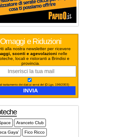
Omaggi e Riduzioni
viti alla nostra newsletter per ricevere
aggi, sconti e agevolazioni
nelle
oteche, locali e ristoranti a Brindisi e
provincia.
l trattamento dei dati ai sensi del (D.Lgs. 196/2003)
oteche
Space
Aranceto Club
teca Gaya'
Fico Ricco