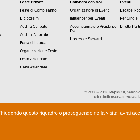
Feste Private
Collabora con Noi
Eventi
Feste di Compleanno
Organizzatore di Eventi
Escape Ro
Diciottesimi
Influencer per Eventi
Per Single
Addii a Celibato
Accompagnatore /Guida per
Diretta Part
Eventi
a
Addii al Nubilato
Hostess e Steward
Festa di Laurea
Organizzazione Feste
Festa Aziendale
Cena Aziendale
© 2000 - 2026
PapidO
.it,
Marchio
Tutti i diritti riservati, vie
Chiudendo questo riquadro o proseguendo nella visita, avrai acce