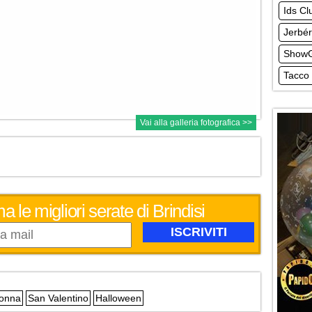
Ids Cl
Jerbé
ShowG
Tacco 
Vai alla galleria fotografica >>
a le migliori serate di Brindisi
Donna
San Valentino
Halloween