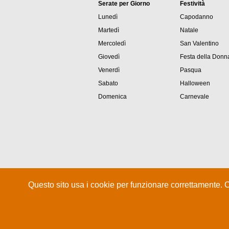
Serate per Giorno
Festività
Lunedì
Capodanno
Martedì
Natale
Mercoledì
San Valentino
Giovedì
Festa della Donn
Venerdì
Pasqua
Sabato
Halloween
Domenica
Carnevale
Questo sito usa i cookie per funzionare correttamente. 