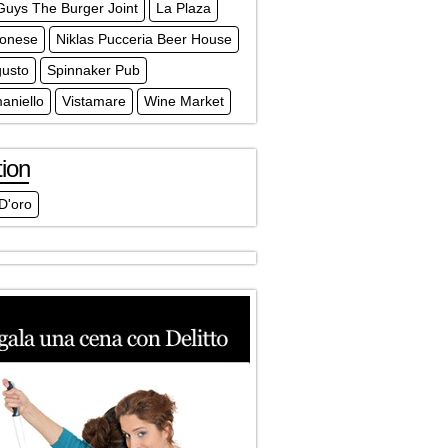
Guys The Burger Joint
La Plaza
gonese
Niklas Pucceria Beer House
gusto
Spinnaker Pub
aniello
Vistamare
Wine Market
ion
D'oro