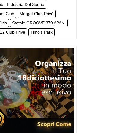
ub - Industria Del Suono
ras Club
Margot Club Privè
irls
Statale GROOVE 379 APANI
12 Club Prive
Timo's Park