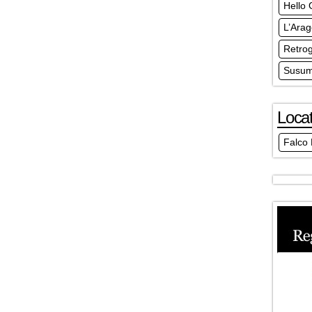
Hello 
L’Ara
Retro
Susum
Locat
Falco 