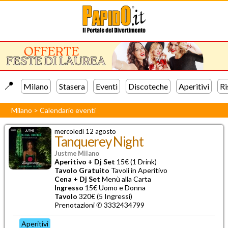
📍️
Milano
Stasera
Eventi
Discoteche
Aperitivi
Ri
Milano
>
Calendario eventi
mercoledì 12 agosto
Tanquerey Night
Justme Milano
Aperitivo + Dj Set
15€ (1 Drink)
Tavolo Gratuito
Tavoli in Aperitivo
Cena + Dj Set
Menù alla Carta
Ingresso
15€ Uomo e Donna
Tavolo
320€ (5 Ingressi)
Prenotazioni ✆
3332434799
Aperitivi