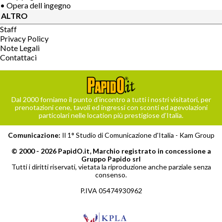
• Opera dell ingegno
ALTRO
Staff
Privacy Policy
Note Legali
Contattaci
Dal 2000 forniamo il punto d’incontro a tutti i nostri visitatori, per
prenotazioni cene, tavoli ed ingressi con sconti ed agevolazioni
particolari nelle location più prestigiose d’Italia.
Comunicazione:
Il 1° Studio di Comunicazione d'Italia -
Kam Group
© 2000 - 2026 PapidO.it, Marchio registrato in concessione a
Gruppo Papido srl
Tutti i diritti riservati, vietata la riproduzione anche parziale senza
consenso.
P.IVA 05474930962