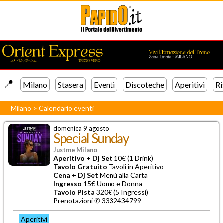
📍️
Milano
Stasera
Eventi
Discoteche
Aperitivi
Ri
Milano
>
Calendario eventi
domenica 9 agosto
Special Sunday
Justme Milano
Aperitivo + Dj Set
10€ (1 Drink)
Tavolo Gratuito
Tavoli in Aperitivo
Cena + Dj Set
Menù alla Carta
Ingresso
15€ Uomo e Donna
Tavolo Pista
320€ (5 Ingressi)
Prenotazioni ✆ 3332434799
Aperitivi