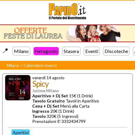
📍️
Milano
Ferragosto
Stasera
Eventi
Discoteche
Milano
>
Calendario eventi
venerdì 14 agosto
Spicy
Justme Milano
Aperitivo + Dj Set
15€ (1 Drink)
Tavolo Gratuito
Tavoli in Aperitivo
Cena + Dj Set
Menù alla Carta
Ingresso
20€ (1 Drink)
Tavolo
320€ (5 Ingressi)
Prenotazioni ✆
3332434799
Aperitivi